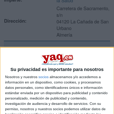
la Salud
Carretera de Sacramento,
s/n
Dirección:
04120 La Cañada de San
Urbano
Almería
Recibir más
información
Su privacidad es importante para nosotros
Rellena este formulario con tus datos y un texto con las
Nosotros y nuestros
socios
almacenamos y/o accedemos a
preguntas que quieres hacer. Al pulsar el botón de enviar,
información en un dispositivo, como cookies, y procesamos
los datos y la pregunta que has introducido se enviarán
datos personales, como identificadores únicos e información
por correo electrónico al centro educativo para que te
estándar enviada por un dispositivo para publicidad y contenido
respondan ellos directamente.
personalizado, medición de publicidad y contenido,
investigación de audiencia y desarrollo de servicios.
Con su
Tu nombre:
*
permiso, nosotros y nuestros socios podemos utilizar datos de