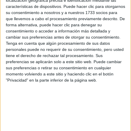
localización geográfica precisa e identificación mediante las
Tus apellidos:
*
características de dispositivos. Puede hacer clic para otorgarnos
su consentimiento a nosotros y a nuestros 1733 socios para
que llevemos a cabo el procesamiento previamente descrito. De
Tu email:
*
forma alternativa, puede hacer clic para denegar su
consentimiento o acceder a información más detallada y
¿Qué quieres preguntar?
*
cambiar sus preferencias antes de otorgar su consentimiento.
Tenga en cuenta que algún procesamiento de sus datos
personales puede no requerir de su consentimiento, pero usted
tiene el derecho de rechazar tal procesamiento. Sus
preferencias se aplicarán solo a este sitio web. Puede cambiar
sus preferencias o retirar su consentimiento en cualquier
momento volviendo a este sitio y haciendo clic en el botón
Escribe aquí las dudas o preguntas que te gustaría que te
"Privacidad" en la parte inferior de la página web.
respondieran: plazos de preinscripción, precios, plazas
disponibles…:
Acepto los
términos y condiciones
y la
política de
privacidad
:
*