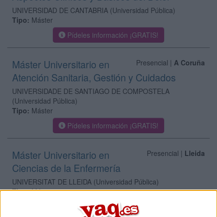
UNIVERSIDAD DE CANTABRIA
(Universidad Pública)
Tipo:
Máster
Pídeles información ¡GRATIS!
Máster Universitario en
Presencial |
A Coruña
Atención Sanitaria, Gestión y Cuidados
UNIVERSIDADE DE SANTIAGO DE COMPOSTELA
(Universidad Pública)
Tipo:
Máster
Pídeles información ¡GRATIS!
Máster Universitario en
Presencial |
Lleida
Ciencias de la Enfermería
UNIVERSITAT DE LLEIDA
(Universidad Pública)
Tipo:
Máster
Pídeles información ¡GRATIS!