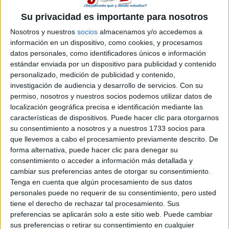
Su privacidad es importante para nosotros
Máster Universitario en
Presencial |
Madrid
Cuidados Avanzados del Paciente en
Nosotros y nuestros
socios
almacenamos y/o accedemos a
información en un dispositivo, como cookies, y procesamos
Anestesia, Reanimación y Tratamiento del
datos personales, como identificadores únicos e información
Dolor
estándar enviada por un dispositivo para publicidad y contenido
personalizado, medición de publicidad y contenido,
E.U. DE ENFERMERíA DE LA FUNDACIóN JIMéNEZ DíAZ
(Centro Adscrito Privado)
investigación de audiencia y desarrollo de servicios.
Con su
Tipo:
Máster
permiso, nosotros y nuestros socios podemos utilizar datos de
localización geográfica precisa e identificación mediante las
Pídeles información ¡GRATIS!
características de dispositivos. Puede hacer clic para otorgarnos
su consentimiento a nosotros y a nuestros 1733 socios para
que llevemos a cabo el procesamiento previamente descrito. De
Máster Universitario en
Presencial |
Granada
forma alternativa, puede hacer clic para denegar su
Cuidados Críticos en Urgencias y
consentimiento o acceder a información más detallada y
Emergencias en Enfermería
cambiar sus preferencias antes de otorgar su consentimiento.
Tenga en cuenta que algún procesamiento de sus datos
UNIVERSIDAD DE GRANADA
(Universidad Pública)
personales puede no requerir de su consentimiento, pero usted
Tipo:
Máster
tiene el derecho de rechazar tal procesamiento. Sus
Pídeles información ¡GRATIS!
preferencias se aplicarán solo a este sitio web. Puede cambiar
sus preferencias o retirar su consentimiento en cualquier