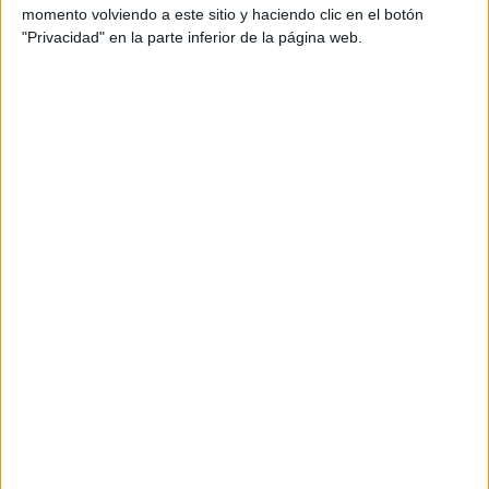
momento volviendo a este sitio y haciendo clic en el botón
Máster Universitario en
Online |
Valencia
"Privacidad" en la parte inferior de la página web.
Cuidados de Enfermería en Urgencias y
Emergencias
UNIVERSIDAD INTERNACIONAL DE VALENCIA
(Universidad
Privada)
Tipo:
Máster
Pídeles información ¡GRATIS!
Máster Universitario en
Presencial |
Granada
Cuidados de Salud para la Promoción de la
Autonomía de las Personas y la Atención a
los Procesos del Fin de Vida
UNIVERSIDAD DE GRANADA
(Universidad Pública)
Tipo:
Máster
Pídeles información ¡GRATIS!