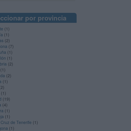
ccionar por provincia
te
(1)
ía
(1)
as
(2)
lona
(7)
uña
(1)
llón
(1)
bria
(2)
(1)
ada
(2)
a
(1)
(2)
(1)
d
(19)
a
(4)
ra
(1)
oja
(1)
 Cruz de Tenerife
(1)
gona
(1)