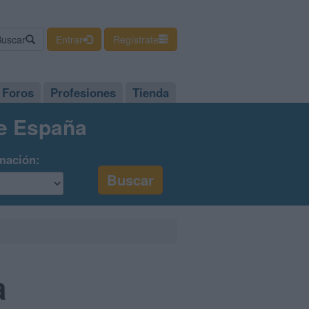
Buscar
Entrar
Regístrate
Foros
Profesiones
Tienda
de España
mación:
a