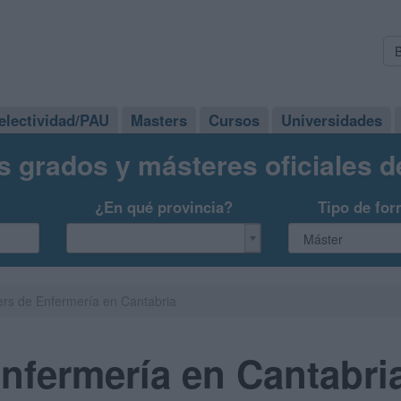
electividad/PAU
Masters
Cursos
Universidades
s grados y másteres oficiales 
¿En qué provincia?
Tipo de for
rs de Enfermería en Cantabria
nfermería en Cantabri