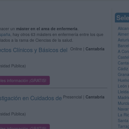
Sele
Alican
hacer un
máster en el area de enfermería
.
Almer
España
, hay otros 63 másters en enfermería entre los que
Asturi
iados a la rama de Ciencias de la salud.
Barce
ctos Clínicos y Básicos del
Online |
Cantabria
A Cor
Caste
Canta
sidad Pública)
Cádiz
Gran
Huelv
les información ¡GRATIS!
León
Lleida
estigación en Cuidados de
Presencial |
Cantabria
Madri
Murci
Navar
sidad Pública)
La Ri
Santa
Tarra
les información ¡GRATIS!