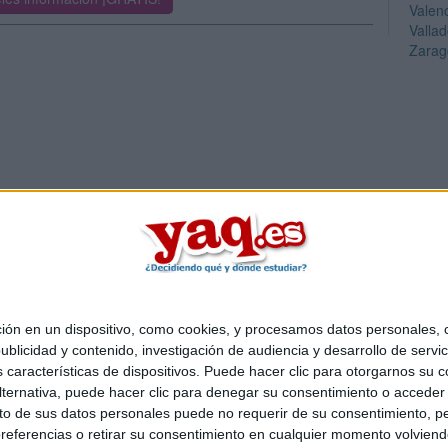
Valen
Vallad
Zarag
 en un dispositivo, como cookies, y procesamos datos personales, co
Quiénes somos
|
Contactar
|
Anúnciate
blicidad y contenido, investigación de audiencia y desarrollo de servic
o legal
|
Politica de privacidad
|
Condiciones generales
|
Política de co
as características de dispositivos. Puede hacer clic para otorgarnos su
s Mediterráneo S.L.
- Diego de León 47 - 28006 Madrid [ESPAÑA] - T
ternativa, puede hacer clic para denegar su consentimiento o acceder
 de sus datos personales puede no requerir de su consentimiento, per
referencias o retirar su consentimiento en cualquier momento volviendo 