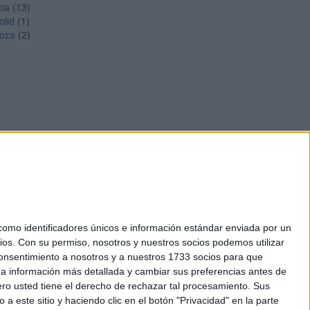
cia
(13)
olid
(1)
oza
(2)
mo identificadores únicos e información estándar enviada por un
ios.
Con su permiso, nosotros y nuestros socios podemos utilizar
okies
 consentimiento a nosotros y a nuestros 1733 socios para que
el. +34 91 593 2767
 a información más detallada y cambiar sus preferencias antes de
o usted tiene el derecho de rechazar tal procesamiento. Sus
a este sitio y haciendo clic en el botón "Privacidad" en la parte