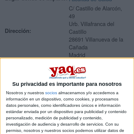
C/ Castillo de Alarcón,
49
Urb. Villafranca del
Dirección:
Castillo
28691 Villanueva de la
Cañada
Madrid
Recibir más
Su privacidad es importante para nosotros
información
Nosotros y nuestros
socios
almacenamos y/o accedemos a
información en un dispositivo, como cookies, y procesamos
Rellena este formulario con tus datos y un texto con las
datos personales, como identificadores únicos e información
preguntas que quieres hacer. Al pulsar el botón de enviar,
estándar enviada por un dispositivo para publicidad y contenido
los datos y la pregunta que has introducido se enviarán
personalizado, medición de publicidad y contenido,
por correo electrónico al centro educativo para que te
investigación de audiencia y desarrollo de servicios.
Con su
respondan ellos directamente.
permiso, nosotros y nuestros socios podemos utilizar datos de