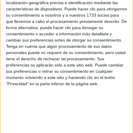
localización geográfica precisa e identificación mediante las
Tu nombre:
*
características de dispositivos. Puede hacer clic para otorgarnos
su consentimiento a nosotros y a nuestros 1733 socios para
Tus apellidos:
*
que llevemos a cabo el procesamiento previamente descrito. De
forma alternativa, puede hacer clic para denegar su
consentimiento o acceder a información más detallada y
Tu email:
*
cambiar sus preferencias antes de otorgar su consentimiento.
Tenga en cuenta que algún procesamiento de sus datos
¿Qué quieres preguntar?
*
personales puede no requerir de su consentimiento, pero usted
tiene el derecho de rechazar tal procesamiento. Sus
preferencias se aplicarán solo a este sitio web. Puede cambiar
sus preferencias o retirar su consentimiento en cualquier
momento volviendo a este sitio y haciendo clic en el botón
"Privacidad" en la parte inferior de la página web.
Escribe aquí las dudas o preguntas que te gustaría que te
respondieran: plazos de preinscripción, precios, plazas
disponibles…:
Acepto los
términos y condiciones
y la
política de
privacidad
:
*