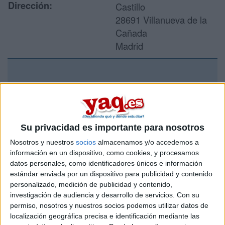
Dirección:
Castillo
28691 Villanueva de la
Cañada
Madrid
Recibir más
información
Su privacidad es importante para nosotros
Rellena este formulario con tus datos y un texto con las
preguntas que quieres hacer. Al pulsar el botón de enviar,
Nosotros y nuestros
socios
almacenamos y/o accedemos a
los datos y la pregunta que has introducido se enviarán
información en un dispositivo, como cookies, y procesamos
por correo electrónico al centro educativo para que te
datos personales, como identificadores únicos e información
respondan ellos directamente.
estándar enviada por un dispositivo para publicidad y contenido
Tu nombre:
*
personalizado, medición de publicidad y contenido,
investigación de audiencia y desarrollo de servicios.
Con su
permiso, nosotros y nuestros socios podemos utilizar datos de
Tus apellidos:
*
localización geográfica precisa e identificación mediante las