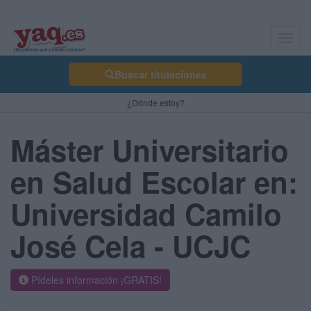
Toggl
navig
Buscar titulaciones
¿Dónde estoy?
Máster Universitario
en Salud Escolar en:
Universidad Camilo
José Cela - UCJC
Pídeles información ¡GRATIS!