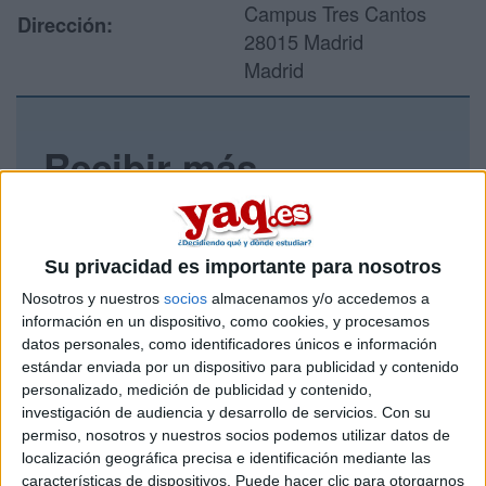
Campus Tres Cantos
Dirección:
28015 Madrid
Madrid
Recibir más
información
Rellena este formulario con tus datos y un texto con las
Su privacidad es importante para nosotros
preguntas que quieres hacer. Al pulsar el botón de enviar,
los datos y la pregunta que has introducido se enviarán
Nosotros y nuestros
socios
almacenamos y/o accedemos a
por correo electrónico al centro educativo para que te
información en un dispositivo, como cookies, y procesamos
respondan ellos directamente.
datos personales, como identificadores únicos e información
estándar enviada por un dispositivo para publicidad y contenido
Tu nombre:
*
personalizado, medición de publicidad y contenido,
investigación de audiencia y desarrollo de servicios.
Con su
Tus apellidos:
*
permiso, nosotros y nuestros socios podemos utilizar datos de
localización geográfica precisa e identificación mediante las
características de dispositivos. Puede hacer clic para otorgarnos