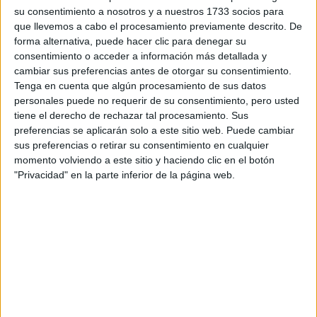
Tu email:
*
su consentimiento a nosotros y a nuestros 1733 socios para
que llevemos a cabo el procesamiento previamente descrito. De
¿Qué quieres preguntar?
*
forma alternativa, puede hacer clic para denegar su
consentimiento o acceder a información más detallada y
cambiar sus preferencias antes de otorgar su consentimiento.
Tenga en cuenta que algún procesamiento de sus datos
personales puede no requerir de su consentimiento, pero usted
tiene el derecho de rechazar tal procesamiento. Sus
preferencias se aplicarán solo a este sitio web. Puede cambiar
Escribe aquí las dudas o preguntas que te gustaría que te
sus preferencias o retirar su consentimiento en cualquier
respondieran: plazos de preinscripción, precios, plazas
momento volviendo a este sitio y haciendo clic en el botón
disponibles…:
"Privacidad" en la parte inferior de la página web.
Acepto los
términos y condiciones
y la
política de
privacidad
:
*
Información básica sobre protección de datos