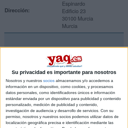
Espinardo
Dirección:
Edificio 23
30100 Murcia
Murcia
Recibir más
información
Su privacidad es importante para nosotros
Rellena este formulario con tus datos y un texto con las
preguntas que quieres hacer. Al pulsar el botón de enviar,
Nosotros y nuestros
socios
almacenamos y/o accedemos a
los datos y la pregunta que has introducido se enviarán
información en un dispositivo, como cookies, y procesamos
por correo electrónico al centro educativo para que te
datos personales, como identificadores únicos e información
respondan ellos directamente.
estándar enviada por un dispositivo para publicidad y contenido
Tu nombre:
*
personalizado, medición de publicidad y contenido,
investigación de audiencia y desarrollo de servicios.
Con su
permiso, nosotros y nuestros socios podemos utilizar datos de
Tus apellidos:
*
localización geográfica precisa e identificación mediante las