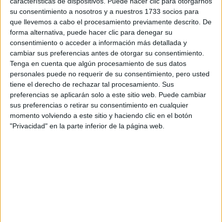
características de dispositivos. Puede hacer clic para otorgarnos
su consentimiento a nosotros y a nuestros 1733 socios para
Tu email:
*
que llevemos a cabo el procesamiento previamente descrito. De
forma alternativa, puede hacer clic para denegar su
¿Qué quieres preguntar?
*
consentimiento o acceder a información más detallada y
cambiar sus preferencias antes de otorgar su consentimiento.
Tenga en cuenta que algún procesamiento de sus datos
personales puede no requerir de su consentimiento, pero usted
tiene el derecho de rechazar tal procesamiento. Sus
preferencias se aplicarán solo a este sitio web. Puede cambiar
sus preferencias o retirar su consentimiento en cualquier
Escribe aquí las dudas o preguntas que te gustaría que te
momento volviendo a este sitio y haciendo clic en el botón
respondieran: plazos de preinscripción, precios, plazas
"Privacidad" en la parte inferior de la página web.
disponibles…:
Acepto los
términos y condiciones
y la
política de
privacidad
:
*