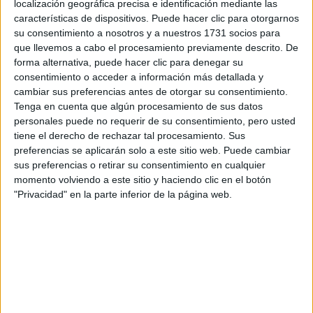
localización geográfica precisa e identificación mediante las
características de dispositivos. Puede hacer clic para otorgarnos
Tus apellidos:
*
su consentimiento a nosotros y a nuestros 1731 socios para
que llevemos a cabo el procesamiento previamente descrito. De
Tu email:
*
forma alternativa, puede hacer clic para denegar su
consentimiento o acceder a información más detallada y
cambiar sus preferencias antes de otorgar su consentimiento.
¿Qué quieres preguntar?
*
Tenga en cuenta que algún procesamiento de sus datos
personales puede no requerir de su consentimiento, pero usted
tiene el derecho de rechazar tal procesamiento. Sus
preferencias se aplicarán solo a este sitio web. Puede cambiar
sus preferencias o retirar su consentimiento en cualquier
momento volviendo a este sitio y haciendo clic en el botón
Escribe aquí las dudas o preguntas que te gustaría que te
"Privacidad" en la parte inferior de la página web.
respondieran: plazos de preinscripción, precios, plazas
disponibles…:
Acepto los
términos y condiciones
y la
política de
privacidad
:
*