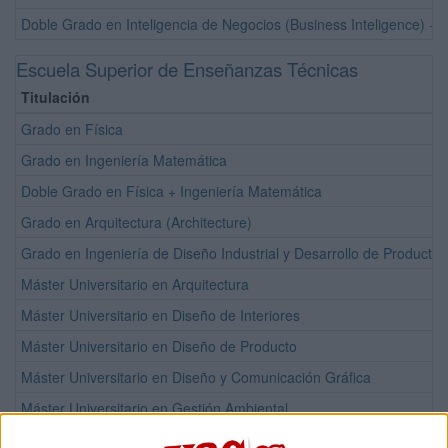
Doble Grado en Inteligencia de Negocios (Business Inteligence) +
Escuela Superior de Enseñanzas Técnicas
Titulación
Grado en Física
Grado en Ingeniería Matemática
Doble Grado en Física + Ingeniería Matemática
Grado en Arquitectura (Architecture)
Grado en Ingeniería de Diseño Industrial y Desarrollo de Productos
Máster Universitario en Arquitectura
Máster Universitario en Diseño de Interiores
Máster Universitario en Diseño de Producto
Máster Universitario en Diseño y Comunicación Gráfica
Máster Universitario en Gestión Ambiental
Máster Universitario en Gestión de Instalaciones Energéticas e Int