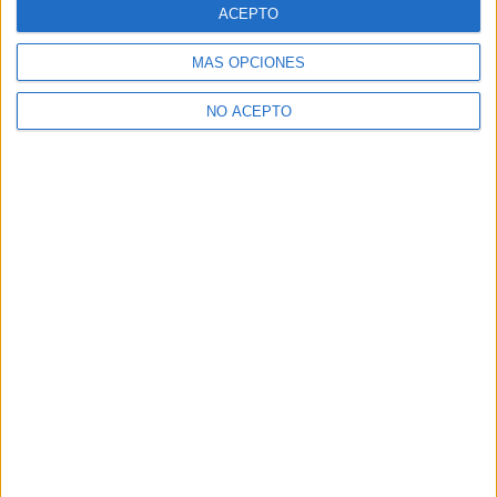
ACEPTO
¡Síguenos en Facebook!
MÁS OPCIONES
NO ACEPTO
A 55 usuarios les interesa estudiar aquí
Ver todos