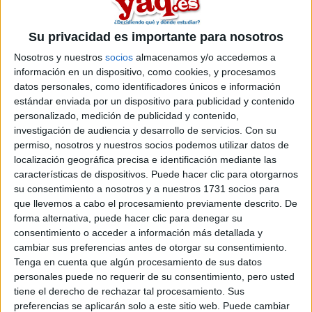
Máster Universitario en Gestión de Proyectos e Instalaciones Energ
Su privacidad es importante para nosotros
Facultad de Ciencias de la Salud
Nosotros y nuestros
socios
almacenamos y/o accedemos a
Titulación
información en un dispositivo, como cookies, y procesamos
datos personales, como identificadores únicos e información
Grado en Fisioterapia (Physiotherapy)
estándar enviada por un dispositivo para publicidad y contenido
Grado en Medicina
personalizado, medición de publicidad y contenido,
Grado en Nutrición Humana y Dietética
investigación de audiencia y desarrollo de servicios.
Con su
permiso, nosotros y nuestros socios podemos utilizar datos de
Grado en Nutrición Humana y Dietética (para titulados en Farmacia
localización geográfica precisa e identificación mediante las
Grado en Enfermería
características de dispositivos. Puede hacer clic para otorgarnos
su consentimiento a nosotros y a nuestros 1731 socios para
Grado en Enfermería (Nursing Studies)
que llevemos a cabo el procesamiento previamente descrito. De
Grado en Farmacia
forma alternativa, puede hacer clic para denegar su
consentimiento o acceder a información más detallada y
Grado en Farmacia (Pharmacy)
cambiar sus preferencias antes de otorgar su consentimiento.
Grado en Fisioterapia
Tenga en cuenta que algún procesamiento de sus datos
personales puede no requerir de su consentimiento, pero usted
Grado en Medicina (Medicine)
tiene el derecho de rechazar tal procesamiento. Sus
Grado en Odontología
preferencias se aplicarán solo a este sitio web. Puede cambiar