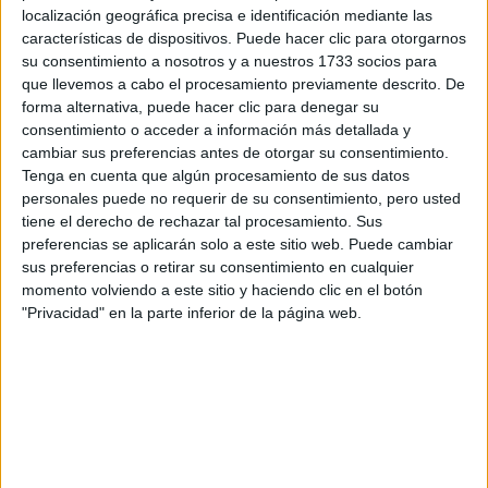
localización geográfica precisa e identificación mediante las
características de dispositivos. Puede hacer clic para otorgarnos
Tus apellidos:
*
su consentimiento a nosotros y a nuestros 1733 socios para
que llevemos a cabo el procesamiento previamente descrito. De
forma alternativa, puede hacer clic para denegar su
Tu email:
*
consentimiento o acceder a información más detallada y
cambiar sus preferencias antes de otorgar su consentimiento.
¿Qué quieres preguntar?
*
Tenga en cuenta que algún procesamiento de sus datos
personales puede no requerir de su consentimiento, pero usted
tiene el derecho de rechazar tal procesamiento. Sus
preferencias se aplicarán solo a este sitio web. Puede cambiar
sus preferencias o retirar su consentimiento en cualquier
momento volviendo a este sitio y haciendo clic en el botón
"Privacidad" en la parte inferior de la página web.
Escribe aquí las dudas o preguntas que te gustaría que te
respondieran: plazos de preinscripción, precios, plazas
disponibles…:
Acepto los
términos y condiciones
y la
política de
privacidad
:
*