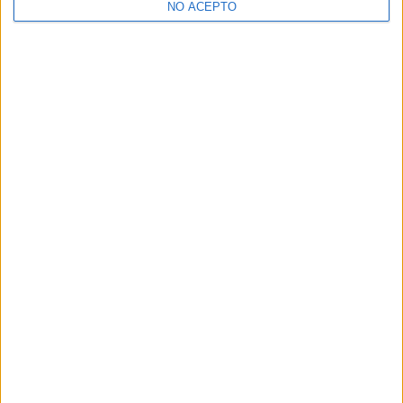
NO ACEPTO
¿Decidiendo si estudiar esto?
Pídeles información ¡GRATIS!
Mapa
+
−
Leaflet
|
©
OpenStreetMap