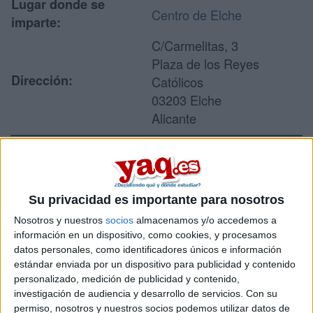
Lugar donde se
Centro de Elche
imparte:
C/Carmelitas, 3
Plaza de los Reyes
Dirección:
Católicos
03203 Elche
Alicante
Recibir más
información
Su privacidad es importante para nosotros
Nosotros y nuestros
socios
almacenamos y/o accedemos a
Rellena este formulario con tus datos y un texto con las
información en un dispositivo, como cookies, y procesamos
preguntas que quieres hacer. Al pulsar el botón de enviar,
datos personales, como identificadores únicos e información
los datos y la pregunta que has introducido se enviarán
estándar enviada por un dispositivo para publicidad y contenido
por correo electrónico al centro educativo para que te
personalizado, medición de publicidad y contenido,
respondan ellos directamente.
investigación de audiencia y desarrollo de servicios.
Con su
permiso, nosotros y nuestros socios podemos utilizar datos de
Tu nombre:
*