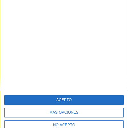
Contactar
C/Carmelitas, 3
Plaza de los Reyes Católicos
03203
Elche
Alicante
Tel:
965 426 486
Mapa
+
−
ACEPTO
MÁS OPCIONES
NO ACEPTO