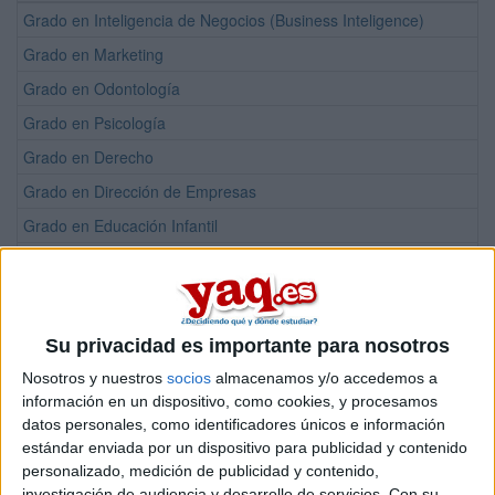
Grado en Inteligencia de Negocios (Business Inteligence)
Grado en Marketing
Grado en Odontología
Grado en Psicología
Grado en Derecho
Grado en Dirección de Empresas
Grado en Educación Infantil
Grado en Educación Primaria
Grado en Enfermería
Grado en Fisioterapia
Su privacidad es importante para nosotros
Doble Grado en Derecho + Dirección de Empresas
Nosotros y nuestros
socios
almacenamos y/o accedemos a
Doble Grado en Dirección de Empresas + Derecho
información en un dispositivo, como cookies, y procesamos
datos personales, como identificadores únicos e información
Doble Grado en Dirección de Empresas + Marketing
estándar enviada por un dispositivo para publicidad y contenido
Doble Grado en Educación Infantil + Educación Primaria
personalizado, medición de publicidad y contenido,
investigación de audiencia y desarrollo de servicios.
Con su