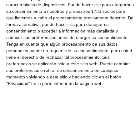
Tus apellidos:
*
características de dispositivos. Puede hacer clic para otorgarnos
su consentimiento a nosotros y a nuestros 1733 socios para
que llevemos a cabo el procesamiento previamente descrito. De
Tu email:
*
forma alternativa, puede hacer clic para denegar su
consentimiento o acceder a información más detallada y
¿Qué quieres preguntar?
*
cambiar sus preferencias antes de otorgar su consentimiento.
Tenga en cuenta que algún procesamiento de sus datos
personales puede no requerir de su consentimiento, pero usted
tiene el derecho de rechazar tal procesamiento. Sus
preferencias se aplicarán solo a este sitio web. Puede cambiar
sus preferencias o retirar su consentimiento en cualquier
momento volviendo a este sitio y haciendo clic en el botón
Escribe aquí las dudas o preguntas que te gustaría que te
"Privacidad" en la parte inferior de la página web.
respondieran: plazos de preinscripción, precios, plazas
disponibles…:
Acepto los
términos y condiciones
y la
política de
privacidad
:
*