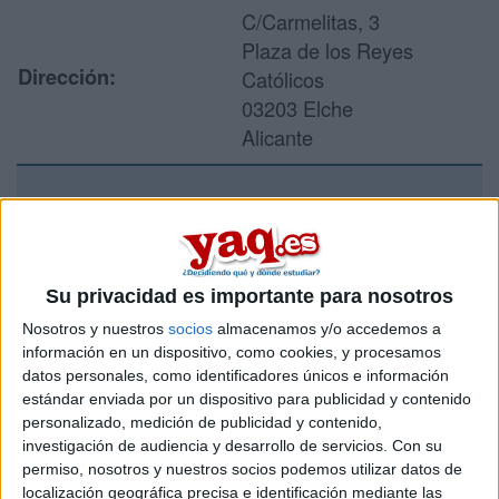
C/Carmelitas, 3
Plaza de los Reyes
Dirección:
Católicos
03203 Elche
Alicante
Recibir más
información
Su privacidad es importante para nosotros
Rellena este formulario con tus datos y un texto con las
Nosotros y nuestros
socios
almacenamos y/o accedemos a
preguntas que quieres hacer. Al pulsar el botón de enviar,
información en un dispositivo, como cookies, y procesamos
los datos y la pregunta que has introducido se enviarán
datos personales, como identificadores únicos e información
por correo electrónico al centro educativo para que te
estándar enviada por un dispositivo para publicidad y contenido
respondan ellos directamente.
personalizado, medición de publicidad y contenido,
Tu nombre:
*
investigación de audiencia y desarrollo de servicios.
Con su
permiso, nosotros y nuestros socios podemos utilizar datos de
localización geográfica precisa e identificación mediante las