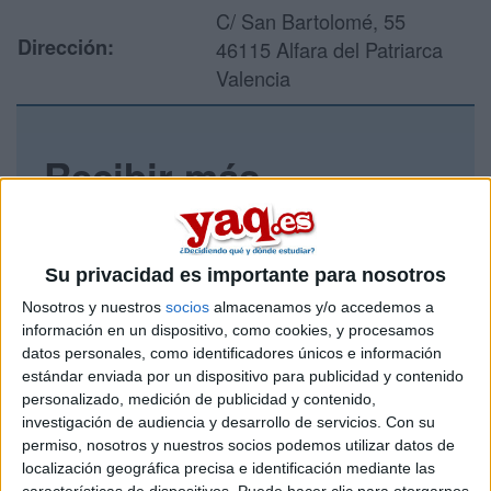
C/ San Bartolomé, 55
Dirección:
46115 Alfara del Patriarca
Valencia
Recibir más
información
Rellena este formulario con tus datos y un texto con las
Su privacidad es importante para nosotros
preguntas que quieres hacer. Al pulsar el botón de enviar,
los datos y la pregunta que has introducido se enviarán
Nosotros y nuestros
socios
almacenamos y/o accedemos a
por correo electrónico al centro educativo para que te
información en un dispositivo, como cookies, y procesamos
respondan ellos directamente.
datos personales, como identificadores únicos e información
estándar enviada por un dispositivo para publicidad y contenido
Tu nombre:
*
personalizado, medición de publicidad y contenido,
investigación de audiencia y desarrollo de servicios.
Con su
Tus apellidos:
*
permiso, nosotros y nuestros socios podemos utilizar datos de
localización geográfica precisa e identificación mediante las
características de dispositivos. Puede hacer clic para otorgarnos