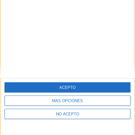
Derechos:
Acceder, rectificar y suprimir los datos, así
como otros derechos, como se explica en nuestra polítia de
privacidad.
Puedes consultar nuestra política de privacidad completa
aquí
.
¿Quieres ver más titulaciones como ésta?
Dónde estudiar Física: Pincha aquí para ver todas las opciones
¿Necesitas alojamiento universitario en
Valencia?
ACEPTO
>> Residencias de estudiantes y colegios mayores en Valencia
MÁS OPCIONES
¿Decidiendo si estudiar esto?
NO ACEPTO
Pídeles información ¡GRATIS!
Mapa