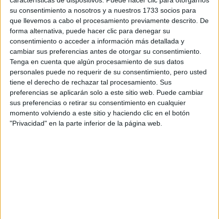
Tu email:
*
su consentimiento a nosotros y a nuestros 1733 socios para
que llevemos a cabo el procesamiento previamente descrito. De
¿Qué quieres preguntar?
*
forma alternativa, puede hacer clic para denegar su
consentimiento o acceder a información más detallada y
cambiar sus preferencias antes de otorgar su consentimiento.
Tenga en cuenta que algún procesamiento de sus datos
personales puede no requerir de su consentimiento, pero usted
tiene el derecho de rechazar tal procesamiento. Sus
preferencias se aplicarán solo a este sitio web. Puede cambiar
Escribe aquí las dudas o preguntas que te gustaría que te
sus preferencias o retirar su consentimiento en cualquier
respondieran: plazos de preinscripción, precios, plazas
momento volviendo a este sitio y haciendo clic en el botón
disponibles…:
"Privacidad" en la parte inferior de la página web.
Acepto los
términos y condiciones
y la
política de
privacidad
:
*
Información básica sobre protección de datos