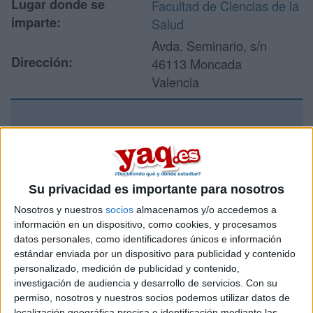
Lugar donde se
Facultad de Ciencias de la
imparte:
Salud
Avda. Seminario, s/n
Dirección:
46113 Moncada
Valencia
Recibir más
información
Su privacidad es importante para nosotros
Rellena este formulario con tus datos y un texto con las
Nosotros y nuestros
socios
almacenamos y/o accedemos a
preguntas que quieres hacer. Al pulsar el botón de enviar,
información en un dispositivo, como cookies, y procesamos
los datos y la pregunta que has introducido se enviarán
datos personales, como identificadores únicos e información
por correo electrónico al centro educativo para que te
respondan ellos directamente.
estándar enviada por un dispositivo para publicidad y contenido
personalizado, medición de publicidad y contenido,
Tu nombre:
*
investigación de audiencia y desarrollo de servicios.
Con su
permiso, nosotros y nuestros socios podemos utilizar datos de
localización geográfica precisa e identificación mediante las