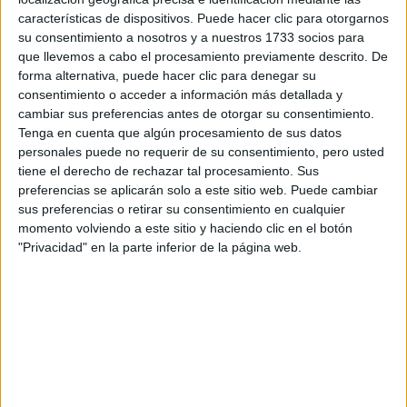
Tus apellidos:
*
características de dispositivos. Puede hacer clic para otorgarnos
su consentimiento a nosotros y a nuestros 1733 socios para
Tu email:
*
que llevemos a cabo el procesamiento previamente descrito. De
forma alternativa, puede hacer clic para denegar su
consentimiento o acceder a información más detallada y
¿Qué quieres preguntar?
*
cambiar sus preferencias antes de otorgar su consentimiento.
Tenga en cuenta que algún procesamiento de sus datos
personales puede no requerir de su consentimiento, pero usted
tiene el derecho de rechazar tal procesamiento. Sus
preferencias se aplicarán solo a este sitio web. Puede cambiar
sus preferencias o retirar su consentimiento en cualquier
Escribe aquí las dudas o preguntas que te gustaría que te
momento volviendo a este sitio y haciendo clic en el botón
respondieran: plazos de preinscripción, precios, plazas
"Privacidad" en la parte inferior de la página web.
disponibles…:
Acepto los
términos y condiciones
y la
política de
privacidad
:
*