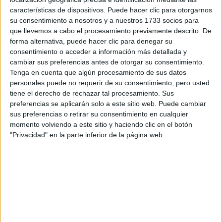
Tus apellidos:
*
características de dispositivos. Puede hacer clic para otorgarnos
su consentimiento a nosotros y a nuestros 1733 socios para
Tu email:
*
que llevemos a cabo el procesamiento previamente descrito. De
forma alternativa, puede hacer clic para denegar su
consentimiento o acceder a información más detallada y
¿Qué quieres preguntar?
*
cambiar sus preferencias antes de otorgar su consentimiento.
Tenga en cuenta que algún procesamiento de sus datos
personales puede no requerir de su consentimiento, pero usted
tiene el derecho de rechazar tal procesamiento. Sus
preferencias se aplicarán solo a este sitio web. Puede cambiar
sus preferencias o retirar su consentimiento en cualquier
Escribe aquí las dudas o preguntas que te gustaría que te
momento volviendo a este sitio y haciendo clic en el botón
respondieran: plazos de preinscripción, precios, plazas
"Privacidad" en la parte inferior de la página web.
disponibles…:
Acepto los
términos y condiciones
y la
política de
privacidad
:
*