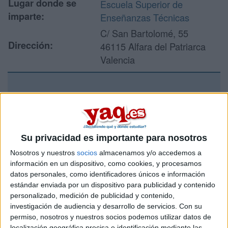
Lugar donde se
Escuela Superior de
imparte:
Enseñanzas Técnicas
C/ San Bartolomé, 55
Dirección:
46115 Alfara del Patriarca
Valencia
Recibir más
información
Su privacidad es importante para nosotros
Rellena este formulario con tus datos y un texto con las
Nosotros y nuestros
socios
almacenamos y/o accedemos a
preguntas que quieres hacer. Al pulsar el botón de enviar,
información en un dispositivo, como cookies, y procesamos
los datos y la pregunta que has introducido se enviarán
datos personales, como identificadores únicos e información
por correo electrónico al centro educativo para que te
respondan ellos directamente.
estándar enviada por un dispositivo para publicidad y contenido
personalizado, medición de publicidad y contenido,
Tu nombre:
*
investigación de audiencia y desarrollo de servicios.
Con su
permiso, nosotros y nuestros socios podemos utilizar datos de
localización geográfica precisa e identificación mediante las