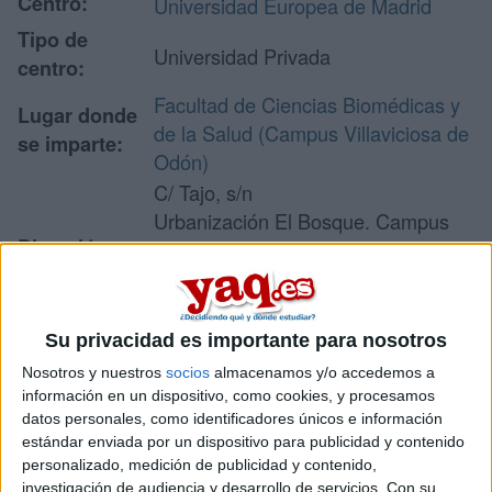
Centro:
Universidad Europea de Madrid
Tipo de
Universidad Privada
centro:
Facultad de Ciencias Biomédicas y
Lugar donde
de la Salud (Campus Villaviciosa de
se imparte:
Odón)
C/ Tajo, s/n
Urbanización El Bosque. Campus
Dirección:
Universitario - Edificio A
28670 Villaviciosa de Odón
Madrid
Su privacidad es importante para nosotros
Nosotros y nuestros
socios
almacenamos y/o accedemos a
Recibir más
información en un dispositivo, como cookies, y procesamos
datos personales, como identificadores únicos e información
información
estándar enviada por un dispositivo para publicidad y contenido
personalizado, medición de publicidad y contenido,
Rellena este formulario con tus datos y un texto con las
investigación de audiencia y desarrollo de servicios.
Con su