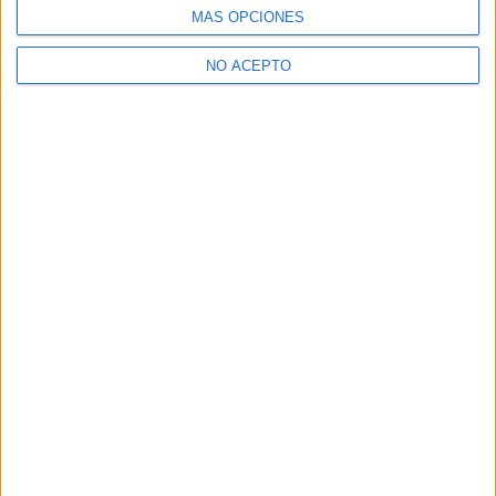
MÁS OPCIONES
¿Necesitas alojamiento universitario en Madrid?
>> Residencias de estudiantes y colegios mayores en Madrid
NO ACEPTO
¿Decidiendo si estudiar esto?
Pídeles información ¡GRATIS!
Mapa
+
−