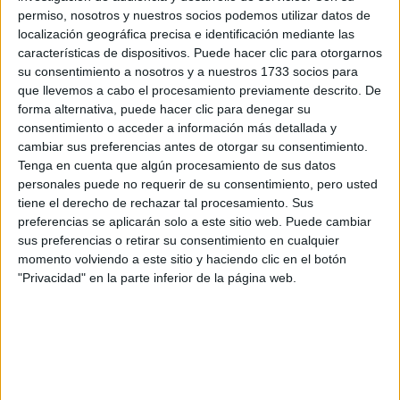
preguntas que quieres hacer. Al pulsar el botón de enviar,
permiso, nosotros y nuestros socios podemos utilizar datos de
los datos y la pregunta que has introducido se enviarán
localización geográfica precisa e identificación mediante las
por correo electrónico al centro educativo para que te
características de dispositivos. Puede hacer clic para otorgarnos
respondan ellos directamente.
su consentimiento a nosotros y a nuestros 1733 socios para
que llevemos a cabo el procesamiento previamente descrito. De
Tu nombre:
*
forma alternativa, puede hacer clic para denegar su
consentimiento o acceder a información más detallada y
Tus apellidos:
*
cambiar sus preferencias antes de otorgar su consentimiento.
Tenga en cuenta que algún procesamiento de sus datos
personales puede no requerir de su consentimiento, pero usted
Tu email:
*
tiene el derecho de rechazar tal procesamiento. Sus
preferencias se aplicarán solo a este sitio web. Puede cambiar
¿Qué quieres preguntar?
*
sus preferencias o retirar su consentimiento en cualquier
momento volviendo a este sitio y haciendo clic en el botón
"Privacidad" en la parte inferior de la página web.
Escribe aquí las dudas o preguntas que te gustaría que te
respondieran: plazos de preinscripción, precios, plazas