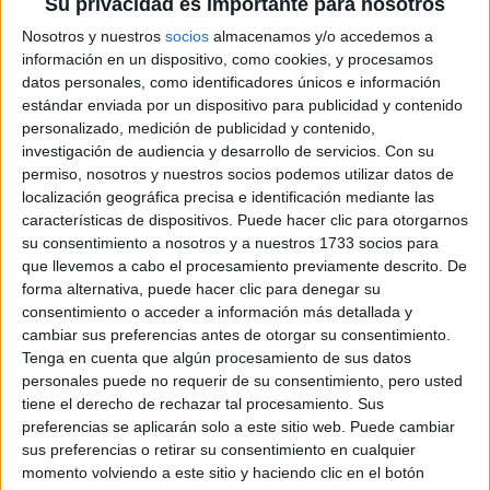
Su privacidad es importante para nosotros
Modalidad:
Online
Nosotros y nuestros
socios
almacenamos y/o accedemos a
información en un dispositivo, como cookies, y procesamos
Precio:
Consultar precio
datos personales, como identificadores únicos e información
Duración:
1 años
estándar enviada por un dispositivo para publicidad y contenido
personalizado, medición de publicidad y contenido,
Créditos ECTS:
60
investigación de audiencia y desarrollo de servicios.
Con su
Idiomas en los que se
permiso, nosotros y nuestros socios podemos utilizar datos de
Castellano
localización geográfica precisa e identificación mediante las
imparte:
características de dispositivos. Puede hacer clic para otorgarnos
Universidad Internacional
su consentimiento a nosotros y a nuestros 1733 socios para
Centro:
de La Rioja
que llevemos a cabo el procesamiento previamente descrito. De
forma alternativa, puede hacer clic para denegar su
Tipo de centro:
Universidad Privada
consentimiento o acceder a información más detallada y
Lugar donde se
cambiar sus preferencias antes de otorgar su consentimiento.
Online
Tenga en cuenta que algún procesamiento de sus datos
imparte:
personales puede no requerir de su consentimiento, pero usted
Avda de la Paz, 137
tiene el derecho de rechazar tal procesamiento. Sus
Dirección:
26006 Logroño
preferencias se aplicarán solo a este sitio web. Puede cambiar
sus preferencias o retirar su consentimiento en cualquier
La Rioja
momento volviendo a este sitio y haciendo clic en el botón