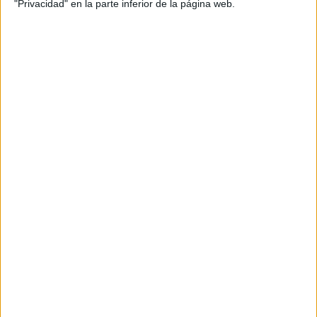
"Privacidad" en la parte inferior de la página web.
Recibir más
información
Rellena este formulario con tus datos y un texto con las
preguntas que quieres hacer. Al pulsar el botón de enviar,
los datos y la pregunta que has introducido se
transmitirán electrónicamente a la Universidad
Internacional de La Rioja (UNIR) para que te respondan
ellos directamente.
Nombre:
*
Apellidos:
*
Email:
*
País:
*