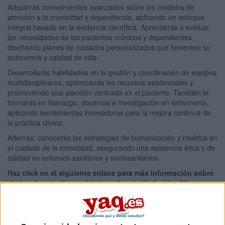
Adquirirás conocimientos avanzados sobre los modelos de
atención a la cronicidad y dependencia, aplicando un enfoque
integral basado en la evidencia científica. Aprenderás a evaluar
las necesidades de los pacientes crónicos y dependientes,
diseñando planes de cuidados personalizados que fomenten su
autonomía y calidad de vida.
Desarrollarás habilidades en la gestión y coordinación de equipos
multidisciplinares, optimizando los recursos asistenciales y
promoviendo una atención centrada en el paciente. También te
formarás en liderazgo, docencia e investigación en enfermería,
aplicando herramientas innovadoras para la mejora continua de
la práctica clínica.
Además, conocerás las estrategias de humanización y bioética en
el cuidado de la cronicidad, asegurando una asistencia ética y de
calidad en entornos sanitarios y sociosanitarios.
Haz click en el siguiente enlace para más información sobre
el plan de estudios y objetivos de esta titulación:
Máster
Universitario en Enfermería de Práctica Avanzada en
Atención a la Cronicidad y la Dependencia
Tipo:
Máster