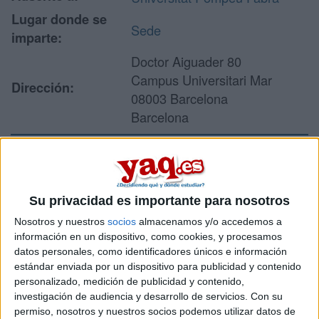
Lugar donde se
Sede
imparte:
Doctor Aiguader 80
Campus Universitari Mar
Dirección:
08003 Barcelona
Barcelona
Recibir más
información
Su privacidad es importante para nosotros
Nosotros y nuestros
socios
almacenamos y/o accedemos a
Rellena este formulario con tus datos y un texto con las
información en un dispositivo, como cookies, y procesamos
preguntas que quieres hacer. Al pulsar el botón de enviar,
datos personales, como identificadores únicos e información
los datos y la pregunta que has introducido se enviarán
estándar enviada por un dispositivo para publicidad y contenido
por correo electrónico al centro educativo para que te
personalizado, medición de publicidad y contenido,
respondan ellos directamente.
investigación de audiencia y desarrollo de servicios.
Con su
permiso, nosotros y nuestros socios podemos utilizar datos de
Tu nombre:
*