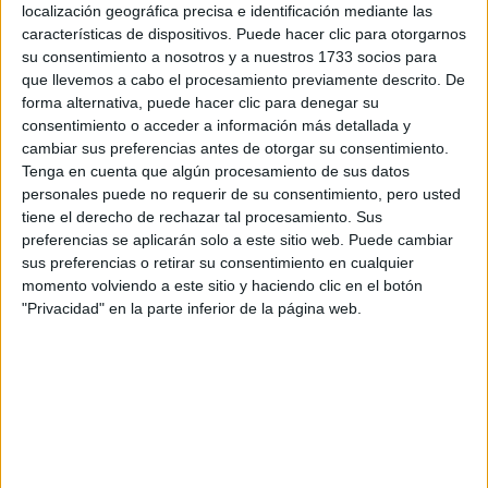
localización geográfica precisa e identificación mediante las
características de dispositivos. Puede hacer clic para otorgarnos
Tus apellidos:
*
su consentimiento a nosotros y a nuestros 1733 socios para
que llevemos a cabo el procesamiento previamente descrito. De
forma alternativa, puede hacer clic para denegar su
Tu email:
*
consentimiento o acceder a información más detallada y
cambiar sus preferencias antes de otorgar su consentimiento.
¿Qué quieres preguntar?
*
Tenga en cuenta que algún procesamiento de sus datos
personales puede no requerir de su consentimiento, pero usted
tiene el derecho de rechazar tal procesamiento. Sus
preferencias se aplicarán solo a este sitio web. Puede cambiar
sus preferencias o retirar su consentimiento en cualquier
momento volviendo a este sitio y haciendo clic en el botón
"Privacidad" en la parte inferior de la página web.
Escribe aquí las dudas o preguntas que te gustaría que te
respondieran: plazos de preinscripción, precios, plazas
disponibles…:
Acepto los
términos y condiciones
y la
política de
privacidad
:
*