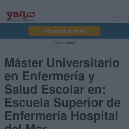
Toggl
navig
Buscar titulaciones
¿Dónde estoy?
Máster Universitario
en Enfermería y
Salud Escolar en:
Escuela Superior de
Enfermería Hospital
del Mar -