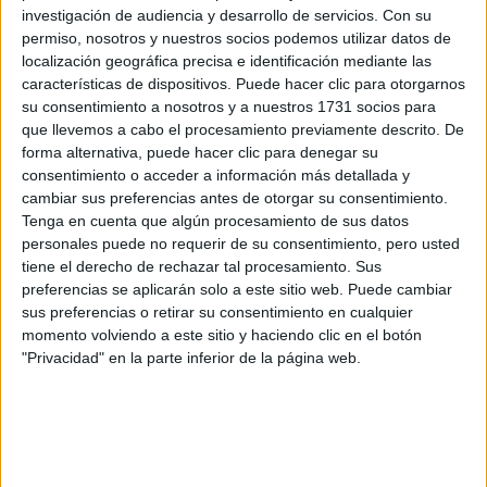
Rellena este formulario con tus datos y un texto con las
investigación de audiencia y desarrollo de servicios.
Con su
preguntas que quieres hacer. Al pulsar el botón de enviar,
permiso, nosotros y nuestros socios podemos utilizar datos de
los datos y la pregunta que has introducido se enviarán
localización geográfica precisa e identificación mediante las
por correo electrónico al centro educativo para que te
características de dispositivos. Puede hacer clic para otorgarnos
respondan ellos directamente.
su consentimiento a nosotros y a nuestros 1731 socios para
Tu nombre:
*
que llevemos a cabo el procesamiento previamente descrito. De
forma alternativa, puede hacer clic para denegar su
consentimiento o acceder a información más detallada y
Tus apellidos:
*
cambiar sus preferencias antes de otorgar su consentimiento.
Tenga en cuenta que algún procesamiento de sus datos
Tu email:
*
personales puede no requerir de su consentimiento, pero usted
tiene el derecho de rechazar tal procesamiento. Sus
preferencias se aplicarán solo a este sitio web. Puede cambiar
¿Qué quieres preguntar?
*
sus preferencias o retirar su consentimiento en cualquier
momento volviendo a este sitio y haciendo clic en el botón
"Privacidad" en la parte inferior de la página web.
Escribe aquí las dudas o preguntas que te gustaría que te
respondieran: plazos de preinscripción, precios, plazas