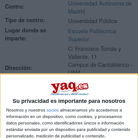
Universidad Autónoma de
Centro:
Madrid
Tipo de centro:
Universidad Pública
Lugar donde se
Escuela Politécnica
imparte:
Superior
C/ Francisco Tomás y
Valiente, 11
Campus de Cantoblanco -
Dirección:
UAM
28049 Madrid
Madrid
Su privacidad es importante para nosotros
Nosotros y nuestros
socios
almacenamos y/o accedemos a
Recibir más
información en un dispositivo, como cookies, y procesamos
información
datos personales, como identificadores únicos e información
estándar enviada por un dispositivo para publicidad y contenido
personalizado, medición de publicidad y contenido,