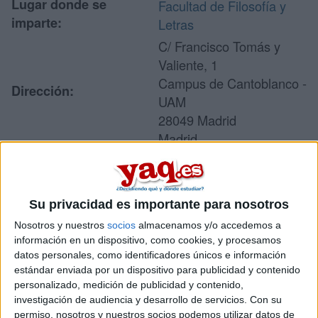
Lugar donde se
Facultad de Filosofía y
imparte:
Letras
C/ Francisco Tomás y
Valiente, 1
Campus de Cantoblanco -
Dirección:
UAM
28049 Madrid
Madrid
Recibir más
Su privacidad es importante para nosotros
información
Nosotros y nuestros
socios
almacenamos y/o accedemos a
información en un dispositivo, como cookies, y procesamos
datos personales, como identificadores únicos e información
Rellena este formulario con tus datos y un texto con las
estándar enviada por un dispositivo para publicidad y contenido
preguntas que quieres hacer. Al pulsar el botón de enviar,
los datos y la pregunta que has introducido se enviarán
personalizado, medición de publicidad y contenido,
por correo electrónico al centro educativo para que te
investigación de audiencia y desarrollo de servicios.
Con su
respondan ellos directamente.
permiso, nosotros y nuestros socios podemos utilizar datos de