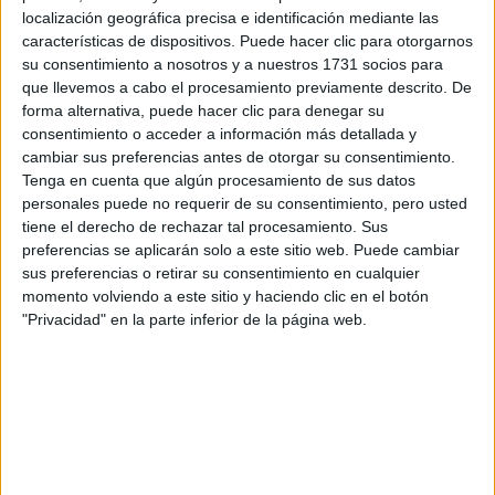
localización geográfica precisa e identificación mediante las
Tu nombre:
*
características de dispositivos. Puede hacer clic para otorgarnos
su consentimiento a nosotros y a nuestros 1731 socios para
Tus apellidos:
*
que llevemos a cabo el procesamiento previamente descrito. De
forma alternativa, puede hacer clic para denegar su
consentimiento o acceder a información más detallada y
Tu email:
*
cambiar sus preferencias antes de otorgar su consentimiento.
Tenga en cuenta que algún procesamiento de sus datos
personales puede no requerir de su consentimiento, pero usted
¿Qué quieres preguntar?
*
tiene el derecho de rechazar tal procesamiento. Sus
preferencias se aplicarán solo a este sitio web. Puede cambiar
sus preferencias o retirar su consentimiento en cualquier
momento volviendo a este sitio y haciendo clic en el botón
"Privacidad" en la parte inferior de la página web.
Escribe aquí las dudas o preguntas que te gustaría que te
respondieran: plazos de preinscripción, precios, plazas
disponibles…:
Acepto los
términos y condiciones
y la
política de
privacidad
:
*