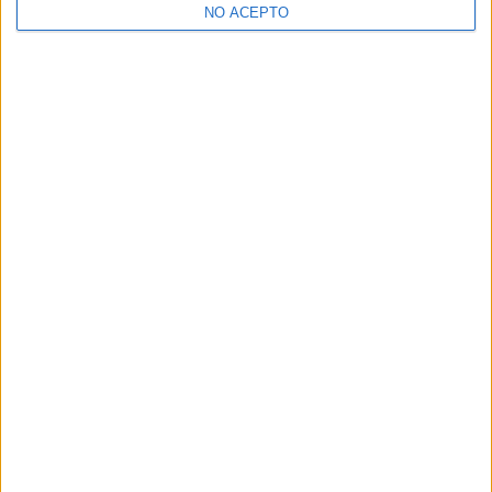
NO ACEPTO
¿Decidiendo si estudiar esto?
Pídeles información ¡GRATIS!
Mapa
+
−
Leaflet
|
©
OpenStreetMap