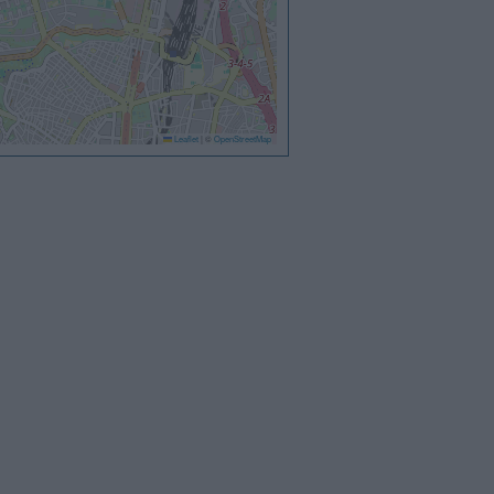
Leaflet
|
©
OpenStreetMap