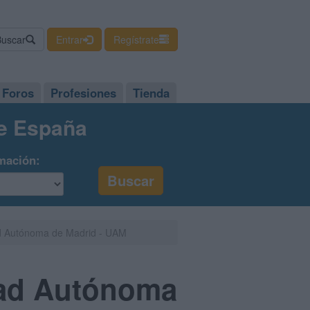
Buscar
Entrar
Regístrate
Foros
Profesiones
Tienda
de España
mación:
ad Autónoma de Madrid - UAM
dad Autónoma