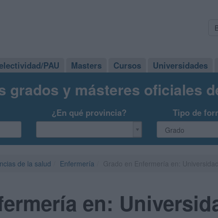
electividad/PAU
Masters
Cursos
Universidades
s grados y másteres oficiales 
¿En qué provincia?
Tipo de for
ncias de la salud
Enfermería
Grado en Enfermería en: Universid
fermería en: Universi