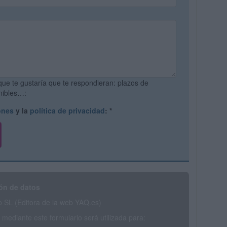
que te gustaría que te respondieran: plazos de
onibles…:
ones
y la
política de privacidad
:
*
ón de datos
SL (Editora de la web YAQ.es)
mediante este formulario será utilizada para: