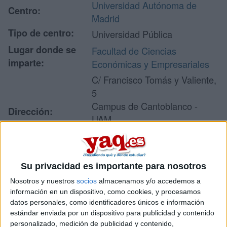
Universidad Autónoma de
Centro:
Madrid
Tipo de centro:
Universidad Pública
Lugar donde se
Facultad de Ciencias
imparte:
Económicas y Empresariales
C/ Francisco Tomás y Valiente,
5
Campus de Cantoblanco -
Dirección:
UAM
28049 Madrid
Madrid
Su privacidad es importante para nosotros
Nosotros y nuestros
socios
almacenamos y/o accedemos a
Recibir más
información en un dispositivo, como cookies, y procesamos
información
datos personales, como identificadores únicos e información
estándar enviada por un dispositivo para publicidad y contenido
personalizado, medición de publicidad y contenido,