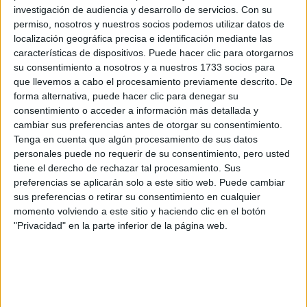
Rellena este formulario con tus datos y un texto con las
investigación de audiencia y desarrollo de servicios.
Con su
preguntas que quieres hacer. Al pulsar el botón de enviar,
permiso, nosotros y nuestros socios podemos utilizar datos de
los datos y la pregunta que has introducido se enviarán
localización geográfica precisa e identificación mediante las
por correo electrónico al centro educativo para que te
características de dispositivos. Puede hacer clic para otorgarnos
respondan ellos directamente.
su consentimiento a nosotros y a nuestros 1733 socios para
Tu nombre:
*
que llevemos a cabo el procesamiento previamente descrito. De
forma alternativa, puede hacer clic para denegar su
consentimiento o acceder a información más detallada y
Tus apellidos:
*
cambiar sus preferencias antes de otorgar su consentimiento.
Tenga en cuenta que algún procesamiento de sus datos
Tu email:
*
personales puede no requerir de su consentimiento, pero usted
tiene el derecho de rechazar tal procesamiento. Sus
preferencias se aplicarán solo a este sitio web. Puede cambiar
¿Qué quieres preguntar?
*
sus preferencias o retirar su consentimiento en cualquier
momento volviendo a este sitio y haciendo clic en el botón
"Privacidad" en la parte inferior de la página web.
Escribe aquí las dudas o preguntas que te gustaría que te
respondieran: plazos de preinscripción, precios, plazas