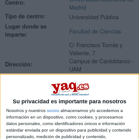
Centro:
Madrid
Tipo de centro:
Universidad Pública
Lugar donde se
Facultad de Ciencias
imparte:
C/ Francisco Tomás y
Valiente, 7
Campus de Cantoblanco -
Dirección:
UAM
28049 Madrid
Madrid
Su privacidad es importante para nosotros
Recibir más
Nosotros y nuestros
socios
almacenamos y/o accedemos a
información en un dispositivo, como cookies, y procesamos
información
datos personales, como identificadores únicos e información
estándar enviada por un dispositivo para publicidad y contenido
Rellena este formulario con tus datos y un texto con las
personalizado, medición de publicidad y contenido,