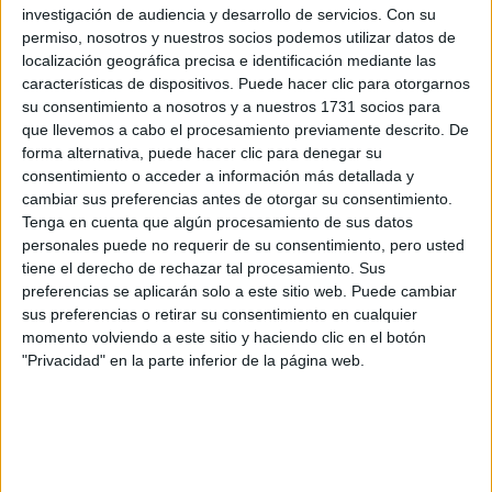
preguntas que quieres hacer. Al pulsar el botón de enviar,
investigación de audiencia y desarrollo de servicios.
Con su
los datos y la pregunta que has introducido se enviarán
permiso, nosotros y nuestros socios podemos utilizar datos de
por correo electrónico al centro educativo para que te
localización geográfica precisa e identificación mediante las
respondan ellos directamente.
características de dispositivos. Puede hacer clic para otorgarnos
su consentimiento a nosotros y a nuestros 1731 socios para
Tu nombre:
*
que llevemos a cabo el procesamiento previamente descrito. De
forma alternativa, puede hacer clic para denegar su
Tus apellidos:
*
consentimiento o acceder a información más detallada y
cambiar sus preferencias antes de otorgar su consentimiento.
Tenga en cuenta que algún procesamiento de sus datos
Tu email:
*
personales puede no requerir de su consentimiento, pero usted
tiene el derecho de rechazar tal procesamiento. Sus
¿Qué quieres preguntar?
*
preferencias se aplicarán solo a este sitio web. Puede cambiar
sus preferencias o retirar su consentimiento en cualquier
momento volviendo a este sitio y haciendo clic en el botón
"Privacidad" en la parte inferior de la página web.
Escribe aquí las dudas o preguntas que te gustaría que te
respondieran: plazos de preinscripción, precios, plazas
disponibles…: