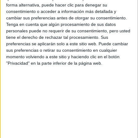
forma alternativa, puede hacer clic para denegar su
Máster Universitario en Nuevos Alimentos
consentimiento o acceder a información más detallada y
Máster Universitario en Química Aplicada
cambiar sus preferencias antes de otorgar su consentimiento.
Tenga en cuenta que algún procesamiento de sus datos
Máster Universitario en Química Orgánica
personales puede no requerir de su consentimiento, pero usted
Máster Universitario en Química Teórica y Modelización Computaci
tiene el derecho de rechazar tal procesamiento. Sus
Máster Universitario en Química Teórica y Modelización Computac
preferencias se aplicarán solo a este sitio web. Puede cambiar
sus preferencias o retirar su consentimiento en cualquier
Máster Universitario en Química Teórica y Modelización Computac
momento volviendo a este sitio y haciendo clic en el botón
"Privacidad" en la parte inferior de la página web.
Facultad de Ciencias Económicas y Empresariales
Titulación
Grado en Administración y Dirección de Empresas
Grado en Análisis de Datos de la Empresa (Business Analytics)
Grado en Economía
Grado en Economía (grupo bilingüe)
Grado en Economía y Finanzas (Economics and Finance)
Grado en Filosofía, Política y Economía (Interuniversitario UAM