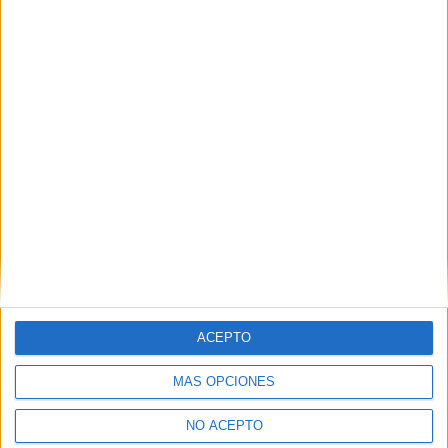
(current)
1
2
siguiente
last
¡Síguenos en Facebook!
ACEPTO
MÁS OPCIONES
A 452 usuarios les interesa estudiar aquí
Ver todos
NO ACEPTO