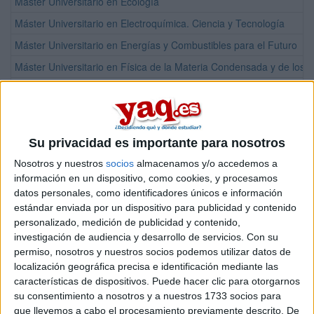
Máster Universitario en Ecología
Máster Universitario en Electroquímica. Ciencia y Tecnología
Máster Universitario en Energías y Combustibles para el Futuro
Máster Universitario en Física de la Materia Condensada y de los 
Máster Universitario en Física Nuclear
Máster Universitario en Física Nuclear / Erasmus Mundus Master i
Máster Universitario en Física Nuclear / European Master in Nuclea
Su privacidad es importante para nosotros
Máster Universitario en Física Teórica
Nosotros y nuestros
socios
almacenamos y/o accedemos a
Máster Universitario en Genética y Biología Celular
información en un dispositivo, como cookies, y procesamos
datos personales, como identificadores únicos e información
Máster Universitario en Gestión de Residuos y Aguas Residuales 
estándar enviada por un dispositivo para publicidad y contenido
Máster Universitario en Ingeniería Química
personalizado, medición de publicidad y contenido,
investigación de audiencia y desarrollo de servicios.
Con su
Máster Universitario en Matemáticas y Aplicaciones
permiso, nosotros y nuestros socios podemos utilizar datos de
Máster Universitario en Materiales Avanzados, Nanotecnología y F
localización geográfica precisa e identificación mediante las
características de dispositivos. Puede hacer clic para otorgarnos
Máster Universitario en Microbiología
su consentimiento a nosotros y a nuestros 1733 socios para
Máster Universitario en Nanociencia y Nanotecnología Molecular
que llevemos a cabo el procesamiento previamente descrito. De