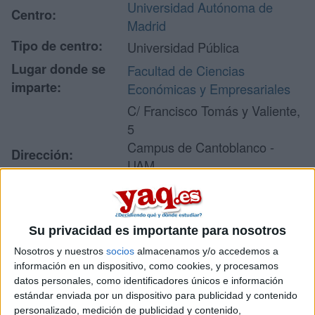
Universidad Autónoma de
Centro:
Madrid
Tipo de centro:
Universidad Pública
Lugar donde se
Facultad de Ciencias
imparte:
Económicas y Empresariales
C/ Francisco Tomás y Valiente,
5
Campus de Cantoblanco -
Dirección:
UAM
28049 Madrid
Madrid
Su privacidad es importante para nosotros
Nosotros y nuestros
socios
almacenamos y/o accedemos a
Recibir más
información en un dispositivo, como cookies, y procesamos
información
datos personales, como identificadores únicos e información
estándar enviada por un dispositivo para publicidad y contenido
personalizado, medición de publicidad y contenido,