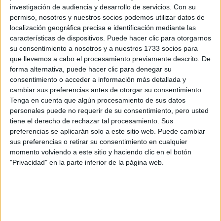
Rellena este formulario con tus datos y un texto con las
investigación de audiencia y desarrollo de servicios.
Con su
preguntas que quieres hacer. Al pulsar el botón de enviar,
permiso, nosotros y nuestros socios podemos utilizar datos de
los datos y la pregunta que has introducido se enviarán
localización geográfica precisa e identificación mediante las
por correo electrónico al centro educativo para que te
características de dispositivos. Puede hacer clic para otorgarnos
respondan ellos directamente.
su consentimiento a nosotros y a nuestros 1733 socios para
Tu nombre:
*
que llevemos a cabo el procesamiento previamente descrito. De
forma alternativa, puede hacer clic para denegar su
consentimiento o acceder a información más detallada y
Tus apellidos:
*
cambiar sus preferencias antes de otorgar su consentimiento.
Tenga en cuenta que algún procesamiento de sus datos
Tu email:
*
personales puede no requerir de su consentimiento, pero usted
tiene el derecho de rechazar tal procesamiento. Sus
preferencias se aplicarán solo a este sitio web. Puede cambiar
¿Qué quieres preguntar?
*
sus preferencias o retirar su consentimiento en cualquier
momento volviendo a este sitio y haciendo clic en el botón
"Privacidad" en la parte inferior de la página web.
Escribe aquí las dudas o preguntas que te gustaría que te
respondieran: plazos de preinscripción, precios, plazas