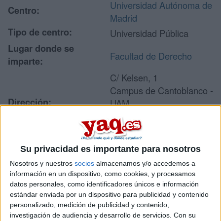
Universidad Autónoma de
Centro:
Madrid
Tipo de centro:
Universidad Pública
Lugar donde se
Facultad de Derecho
imparte:
C/ Kelsen, 1
Campus de Cantoblanco -
Dirección:
UAM
28049 Madrid
Madrid
Su privacidad es importante para nosotros
Nosotros y nuestros
socios
almacenamos y/o accedemos a
Recibir más
información en un dispositivo, como cookies, y procesamos
información
datos personales, como identificadores únicos e información
estándar enviada por un dispositivo para publicidad y contenido
personalizado, medición de publicidad y contenido,
Rellena este formulario con tus datos y un texto con las
investigación de audiencia y desarrollo de servicios.
Con su