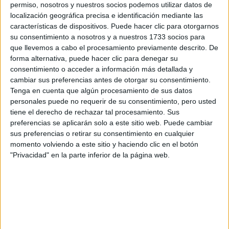
preguntas que quieres hacer. Al pulsar el botón de enviar,
permiso, nosotros y nuestros socios podemos utilizar datos de
los datos y la pregunta que has introducido se enviarán
localización geográfica precisa e identificación mediante las
por correo electrónico al centro educativo para que te
características de dispositivos. Puede hacer clic para otorgarnos
respondan ellos directamente.
su consentimiento a nosotros y a nuestros 1733 socios para
Tu nombre:
*
que llevemos a cabo el procesamiento previamente descrito. De
forma alternativa, puede hacer clic para denegar su
consentimiento o acceder a información más detallada y
Tus apellidos:
*
cambiar sus preferencias antes de otorgar su consentimiento.
Tenga en cuenta que algún procesamiento de sus datos
Tu email:
*
personales puede no requerir de su consentimiento, pero usted
tiene el derecho de rechazar tal procesamiento. Sus
preferencias se aplicarán solo a este sitio web. Puede cambiar
¿Qué quieres preguntar?
*
sus preferencias o retirar su consentimiento en cualquier
momento volviendo a este sitio y haciendo clic en el botón
"Privacidad" en la parte inferior de la página web.
Escribe aquí las dudas o preguntas que te gustaría que te
respondieran: plazos de preinscripción, precios, plazas
disponibles…: