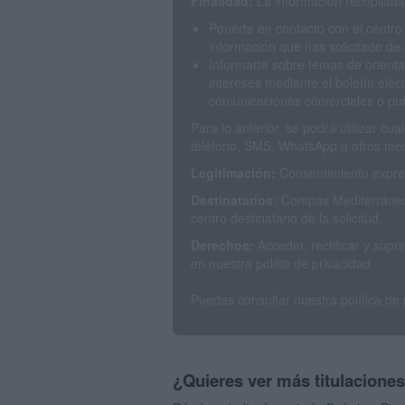
Finalidad:
La información recopilada 
Ponerte en contacto con el centro
información que has solicitado de 
Informarte sobre temas de orienta
intereses mediante el boletín elec
comunicaciones comerciales o publ
Para lo anterior, se podrá utilizar c
teléfono, SMS, WhatsApp u otros med
Legitimación:
Consentimiento expres
Destinatarios:
Compás Mediterráneo 
centro destinatario de la solicitud.
Derechos:
Acceder, rectificar y sup
en nuestra polítia de privacidad.
Puedes consultar nuestra política de
¿Quieres ver más titulacione