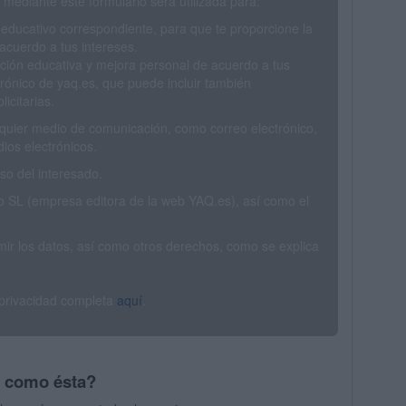
mediante este formulario será utilizada para:
 educativo correspondiente, para que te proporcione la
acuerdo a tus intereses.
ción educativa y mejora personal de acuerdo a tus
trónico de yaq.es, que puede incluir también
icitarias.
ualquier medio de comunicación, como correo electrónico,
ios electrónicos.
o del interesado.
SL (empresa editora de la web YAQ.es), así como el
rimir los datos, así como otros derechos, como se explica
 privacidad completa
aquí
.
s como ésta?