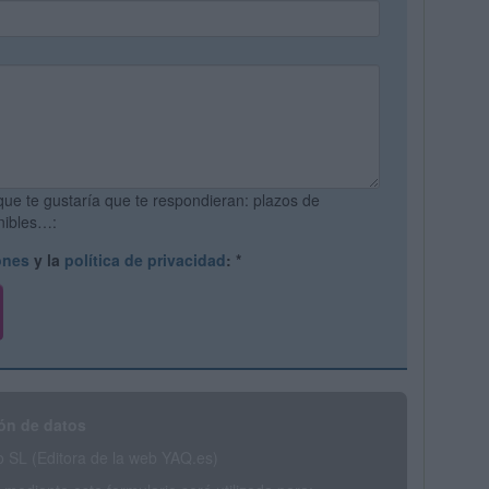
que te gustaría que te respondieran: plazos de
onibles…:
ones
y la
política de privacidad
:
*
ón de datos
SL (Editora de la web YAQ.es)