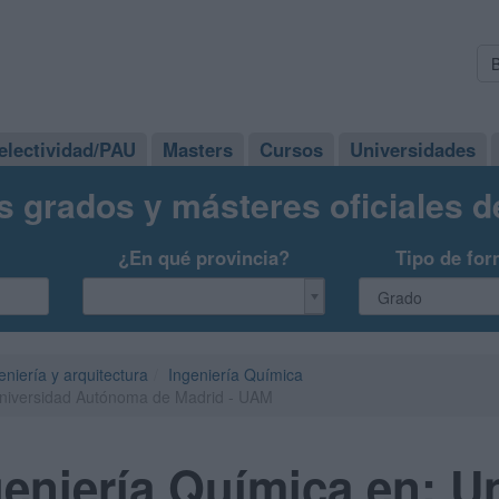
electividad/PAU
Masters
Cursos
Universidades
s grados y másteres oficiales 
¿En qué provincia?
Tipo de for
eniería y arquitectura
Ingeniería Química
Universidad Autónoma de Madrid - UAM
eniería Química en: U