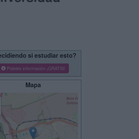
cidiendo si estudiar esto?
Pídeles información ¡GRATIS!
Mapa