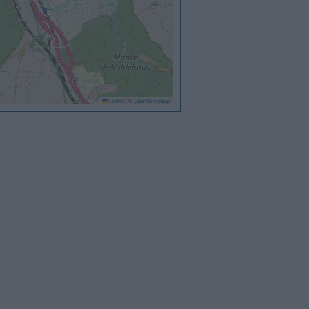
Leaflet
|
©
OpenStreetMap