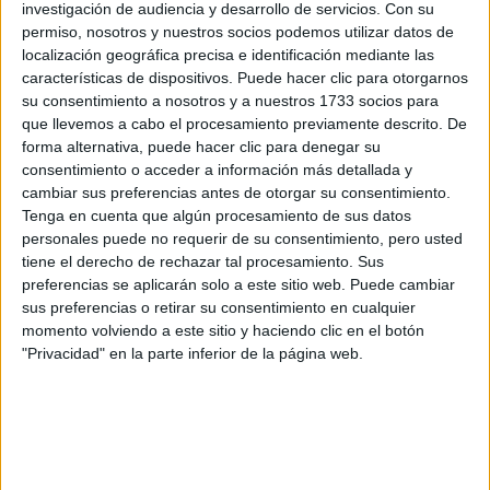
información
investigación de audiencia y desarrollo de servicios.
Con su
permiso, nosotros y nuestros socios podemos utilizar datos de
Rellena este formulario con tus datos y un texto con las
localización geográfica precisa e identificación mediante las
preguntas que quieres hacer. Al pulsar el botón de enviar,
características de dispositivos. Puede hacer clic para otorgarnos
los datos y la pregunta que has introducido se enviarán
su consentimiento a nosotros y a nuestros 1733 socios para
por correo electrónico al centro educativo para que te
que llevemos a cabo el procesamiento previamente descrito. De
respondan ellos directamente.
forma alternativa, puede hacer clic para denegar su
Tu nombre:
*
consentimiento o acceder a información más detallada y
cambiar sus preferencias antes de otorgar su consentimiento.
Tenga en cuenta que algún procesamiento de sus datos
Tus apellidos:
*
personales puede no requerir de su consentimiento, pero usted
tiene el derecho de rechazar tal procesamiento. Sus
Tu email:
*
preferencias se aplicarán solo a este sitio web. Puede cambiar
sus preferencias o retirar su consentimiento en cualquier
momento volviendo a este sitio y haciendo clic en el botón
¿Qué quieres preguntar?
*
"Privacidad" en la parte inferior de la página web.