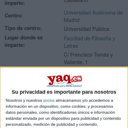
imparte:
Universidad Autónoma de
Centro:
Madrid
Tipo de centro:
Universidad Pública
Lugar donde se
Facultad de Filosofía y
imparte:
Letras
C/ Francisco Tomás y
Valiente, 1
Campus de Cantoblanco -
Dirección:
UAM
28049 Madrid
Madrid
Su privacidad es importante para nosotros
Nosotros y nuestros
socios
almacenamos y/o accedemos a
información en un dispositivo, como cookies, y procesamos
Recibir más
datos personales, como identificadores únicos e información
estándar enviada por un dispositivo para publicidad y contenido
personalizado, medición de publicidad y contenido,