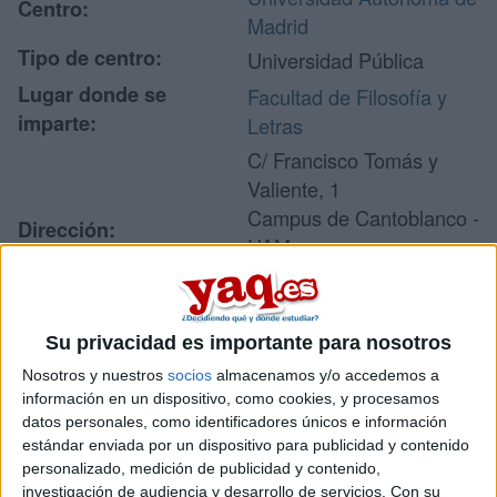
Centro:
Madrid
Tipo de centro:
Universidad Pública
Lugar donde se
Facultad de Filosofía y
imparte:
Letras
C/ Francisco Tomás y
Valiente, 1
Campus de Cantoblanco -
Dirección:
UAM
28049 Madrid
Madrid
Su privacidad es importante para nosotros
Nosotros y nuestros
socios
almacenamos y/o accedemos a
Recibir más
información en un dispositivo, como cookies, y procesamos
datos personales, como identificadores únicos e información
información
estándar enviada por un dispositivo para publicidad y contenido
personalizado, medición de publicidad y contenido,
Rellena este formulario con tus datos y un texto con las
investigación de audiencia y desarrollo de servicios.
Con su