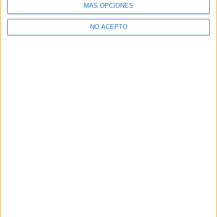
MÁS OPCIONES
¿Necesitas alojamiento universitario en Madrid?
>> Residencias de estudiantes y colegios mayores en Madrid
NO ACEPTO
¿Decidiendo si estudiar esto?
Pídeles información ¡GRATIS!
Mapa
+
−