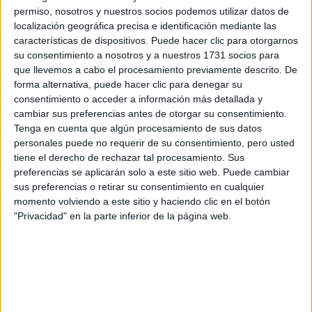
preguntas que quieres hacer. Al pulsar el botón de enviar,
permiso, nosotros y nuestros socios podemos utilizar datos de
los datos y la pregunta que has introducido se enviarán
localización geográfica precisa e identificación mediante las
por correo electrónico al centro educativo para que te
características de dispositivos. Puede hacer clic para otorgarnos
respondan ellos directamente.
su consentimiento a nosotros y a nuestros 1731 socios para
que llevemos a cabo el procesamiento previamente descrito. De
Tu nombre:
*
forma alternativa, puede hacer clic para denegar su
consentimiento o acceder a información más detallada y
Tus apellidos:
*
cambiar sus preferencias antes de otorgar su consentimiento.
Tenga en cuenta que algún procesamiento de sus datos
personales puede no requerir de su consentimiento, pero usted
Tu email:
*
tiene el derecho de rechazar tal procesamiento. Sus
preferencias se aplicarán solo a este sitio web. Puede cambiar
¿Qué quieres preguntar?
*
sus preferencias o retirar su consentimiento en cualquier
momento volviendo a este sitio y haciendo clic en el botón
"Privacidad" en la parte inferior de la página web.
Escribe aquí las dudas o preguntas que te gustaría que te
respondieran: plazos de preinscripción, precios, plazas
disponibles…: