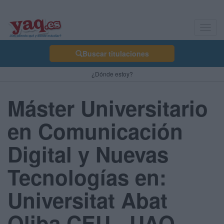
Toggl
navig
Buscar titulaciones
¿Dónde estoy?
Máster Universitario
en Comunicación
Digital y Nuevas
Tecnologías en:
Universitat Abat
Oliba CEU - UAO