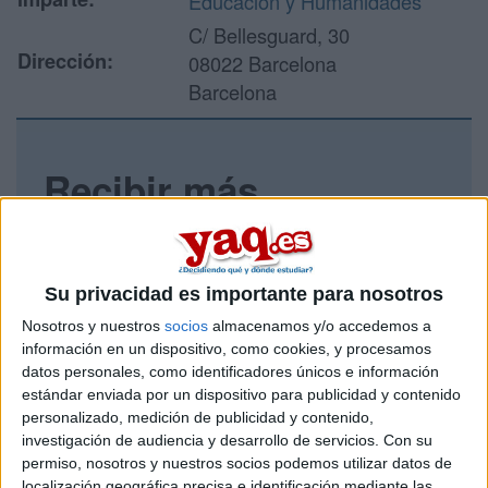
Educación y Humanidades
C/ Bellesguard, 30
Dirección:
08022 Barcelona
Barcelona
Recibir más
información
Rellena este formulario con tus datos y un texto con las
Su privacidad es importante para nosotros
preguntas que quieres hacer. Al pulsar el botón de enviar,
los datos y la pregunta que has introducido se enviarán
Nosotros y nuestros
socios
almacenamos y/o accedemos a
por correo electrónico al centro educativo para que te
información en un dispositivo, como cookies, y procesamos
respondan ellos directamente.
datos personales, como identificadores únicos e información
Tu nombre:
*
estándar enviada por un dispositivo para publicidad y contenido
personalizado, medición de publicidad y contenido,
investigación de audiencia y desarrollo de servicios.
Con su
Tus apellidos:
*
permiso, nosotros y nuestros socios podemos utilizar datos de
localización geográfica precisa e identificación mediante las