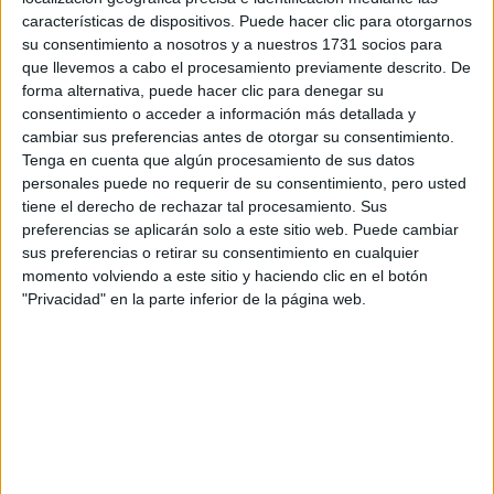
características de dispositivos. Puede hacer clic para otorgarnos
Tu email:
*
su consentimiento a nosotros y a nuestros 1731 socios para
que llevemos a cabo el procesamiento previamente descrito. De
¿Qué quieres preguntar?
*
forma alternativa, puede hacer clic para denegar su
consentimiento o acceder a información más detallada y
cambiar sus preferencias antes de otorgar su consentimiento.
Tenga en cuenta que algún procesamiento de sus datos
personales puede no requerir de su consentimiento, pero usted
tiene el derecho de rechazar tal procesamiento. Sus
preferencias se aplicarán solo a este sitio web. Puede cambiar
Escribe aquí las dudas o preguntas que te gustaría que te
sus preferencias o retirar su consentimiento en cualquier
respondieran: plazos de preinscripción, precios, plazas
momento volviendo a este sitio y haciendo clic en el botón
disponibles…:
"Privacidad" en la parte inferior de la página web.
Acepto los
términos y condiciones
y la
política de
privacidad
:
*