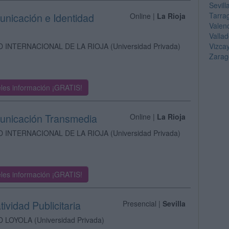
Sevill
unicación e Identidad
Tarra
Online |
La Rioja
Valen
Vallad
D INTERNACIONAL DE LA RIOJA
(Universidad Privada)
Vizca
Zarag
les información ¡GRATIS!
municación Transmedia
Online |
La Rioja
D INTERNACIONAL DE LA RIOJA
(Universidad Privada)
les información ¡GRATIS!
ividad Publicitaria
Presencial |
Sevilla
D LOYOLA
(Universidad Privada)