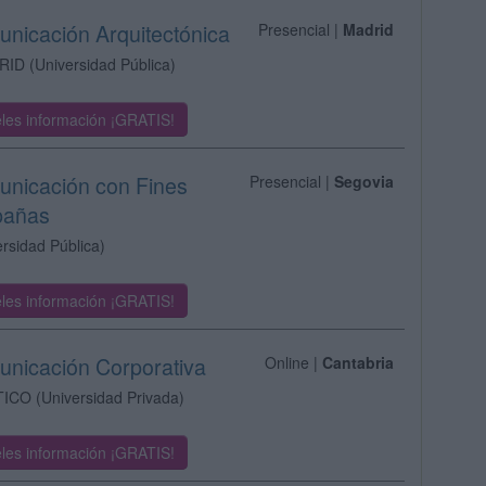
unicación Arquitectónica
Presencial |
Madrid
RID
(Universidad Pública)
les información ¡GRATIS!
unicación con Fines
Presencial |
Segovia
mpañas
ersidad Pública)
les información ¡GRATIS!
unicación Corporativa
Online |
Cantabria
TICO
(Universidad Privada)
les información ¡GRATIS!