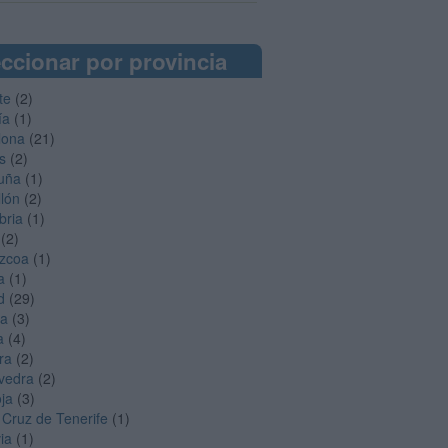
ccionar por provincia
te
(2)
ía
(1)
lona
(21)
s
(2)
uña
(1)
llón
(2)
bria
(1)
(2)
zcoa
(1)
a
(1)
d
(29)
ga
(3)
a
(4)
ra
(2)
vedra
(2)
oja
(3)
 Cruz de Tenerife
(1)
ia
(1)