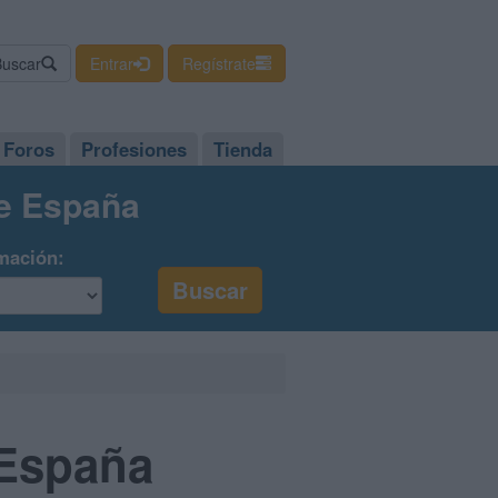
Buscar
Entrar
Regístrate
Foros
Profesiones
Tienda
de España
mación:
 España