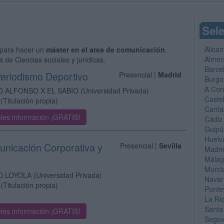
Sele
Alican
para hacer un
máster en el area de comunicación
.
Almer
 de Ciencias sociales y jurídicas.
Barce
eriodismo Deportivo
Presencial |
Madrid
Burgo
A Cor
D ALFONSO X EL SABIO
(Universidad Privada)
Caste
(Titulación propia)
Canta
les información ¡GRATIS!
Cádiz
Guipú
Huelv
unicación Corporativa y
Presencial |
Sevilla
Madri
Mála
Murci
D LOYOLA
(Universidad Privada)
Navar
(Titulación propia)
Ponte
La Ri
Santa
les información ¡GRATIS!
Segov