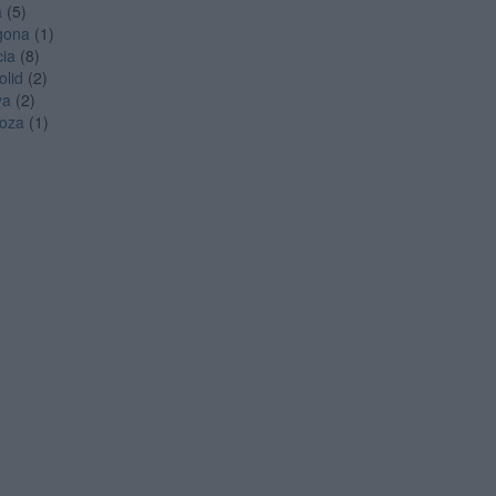
a
(5)
gona
(1)
cia
(8)
olid
(2)
ya
(2)
oza
(1)