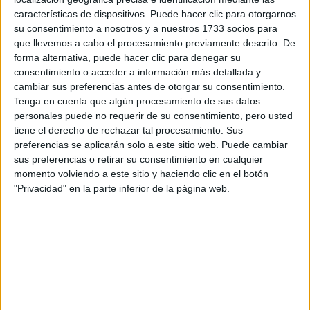
características de dispositivos. Puede hacer clic para otorgarnos
Tus apellidos:
*
su consentimiento a nosotros y a nuestros 1733 socios para
que llevemos a cabo el procesamiento previamente descrito. De
forma alternativa, puede hacer clic para denegar su
Tu email:
*
consentimiento o acceder a información más detallada y
cambiar sus preferencias antes de otorgar su consentimiento.
¿Qué quieres preguntar?
*
Tenga en cuenta que algún procesamiento de sus datos
personales puede no requerir de su consentimiento, pero usted
tiene el derecho de rechazar tal procesamiento. Sus
preferencias se aplicarán solo a este sitio web. Puede cambiar
sus preferencias o retirar su consentimiento en cualquier
momento volviendo a este sitio y haciendo clic en el botón
"Privacidad" en la parte inferior de la página web.
Escribe aquí las dudas o preguntas que te gustaría que te
respondieran: plazos de preinscripción, precios, plazas
disponibles…:
Acepto los
términos y condiciones
y la
política de
privacidad
:
*