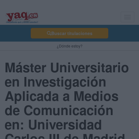
Toggl
navig
Buscar titulaciones
¿Dónde estoy?
Máster Universitario
en Investigación
Aplicada a Medios
de Comunicación
en: Universidad
Carlos III de Madrid -