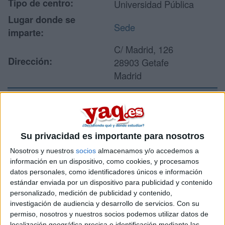
Tipo de centro:
Universidad Pública
Lugar donde se
Sede
imparte:
C/ Madrid, 126
Dirección:
28903 Getafe
Madrid
Recibir más
información
Su privacidad es importante para nosotros
Nosotros y nuestros
socios
almacenamos y/o accedemos a
Rellena este formulario con tus datos y un texto con las
información en un dispositivo, como cookies, y procesamos
preguntas que quieres hacer. Al pulsar el botón de enviar,
datos personales, como identificadores únicos e información
los datos y la pregunta que has introducido se enviarán
estándar enviada por un dispositivo para publicidad y contenido
por correo electrónico al centro educativo para que te
personalizado, medición de publicidad y contenido,
respondan ellos directamente.
investigación de audiencia y desarrollo de servicios.
Con su
Tu nombre:
*
permiso, nosotros y nuestros socios podemos utilizar datos de
localización geográfica precisa e identificación mediante las