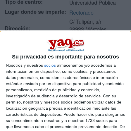
Tipo de centro:
Universidad Pública
Lugar donde se imparte:
Rectorado
C/ Tulipán, s/n
Dirección:
28933 Móstoles
Madrid
Su privacidad es importante para nosotros
Recibir más
Nosotros y nuestros
socios
almacenamos y/o accedemos a
información
información en un dispositivo, como cookies, y procesamos
datos personales, como identificadores únicos e información
estándar enviada por un dispositivo para publicidad y contenido
Rellena este formulario con tus datos y te pondremos en
personalizado, medición de publicidad y contenido,
contacto directamente con la universidad o centro.
investigación de audiencia y desarrollo de servicios.
Con su
Tu nombre:
*
permiso, nosotros y nuestros socios podemos utilizar datos de
localización geográfica precisa e identificación mediante las
características de dispositivos. Puede hacer clic para otorgarnos
Tus apellidos:
*
su consentimiento a nosotros y a nuestros 1733 socios para
que llevemos a cabo el procesamiento previamente descrito. De