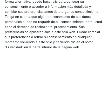
Tu email:
*
forma alternativa, puede hacer clic para denegar su
consentimiento o acceder a información más detallada y
cambiar sus preferencias antes de otorgar su consentimiento.
Acepto los
términos y condiciones
y la
política de
Tenga en cuenta que algún procesamiento de sus datos
privacidad
:
*
personales puede no requerir de su consentimiento, pero usted
tiene el derecho de rechazar tal procesamiento. Sus
preferencias se aplicarán solo a este sitio web. Puede cambiar
sus preferencias o retirar su consentimiento en cualquier
momento volviendo a este sitio y haciendo clic en el botón
"Privacidad" en la parte inferior de la página web.
Información básica sobre protección de datos
Responsable:
Compás Mediterráneo SL (Editora de la
web YAQ.es)
Finalidad:
La información recopilada mediante este
formulario será utilizada para:
Ponerte en contacto con el centro educativo
correspondiente, para que te proporcione la información
que has solicitado de acuerdo a tus intereses.
Informarte sobre temas de orientación educativa y
mejora personal de acuerdo a tus intereses mediante el