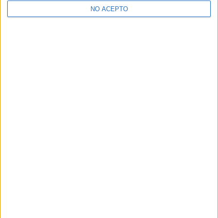
NO ACEPTO
¿Decidiendo si estudiar esto?
Pídeles información ¡GRATIS!
Mapa
+
−