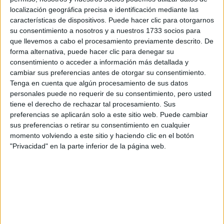
localización geográfica precisa e identificación mediante las
Tu nombre:
*
características de dispositivos. Puede hacer clic para otorgarnos
su consentimiento a nosotros y a nuestros 1733 socios para
Tus apellidos:
*
que llevemos a cabo el procesamiento previamente descrito. De
forma alternativa, puede hacer clic para denegar su
consentimiento o acceder a información más detallada y
Tu email:
*
cambiar sus preferencias antes de otorgar su consentimiento.
Tenga en cuenta que algún procesamiento de sus datos
¿Qué quieres preguntar?
*
personales puede no requerir de su consentimiento, pero usted
tiene el derecho de rechazar tal procesamiento. Sus
preferencias se aplicarán solo a este sitio web. Puede cambiar
sus preferencias o retirar su consentimiento en cualquier
momento volviendo a este sitio y haciendo clic en el botón
"Privacidad" en la parte inferior de la página web.
Escribe aquí las dudas o preguntas que te gustaría que te
respondieran: plazos de preinscripción, precios, plazas
disponibles…:
Acepto los
términos y condiciones
y la
política de
privacidad
:
*