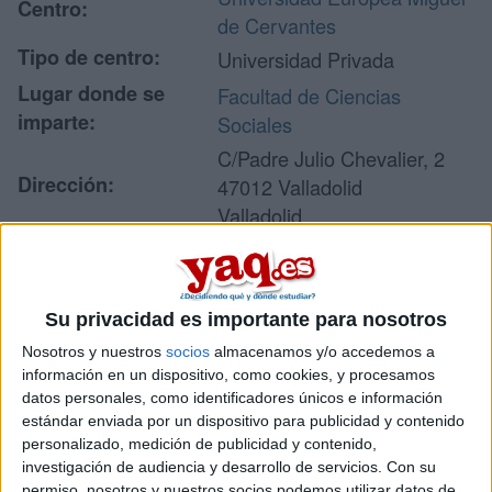
Centro:
de Cervantes
Tipo de centro:
Universidad Privada
Lugar donde se
Facultad de Ciencias
imparte:
Sociales
C/Padre Julio Chevalier, 2
Dirección:
47012 Valladolid
Valladolid
Recibir más
Su privacidad es importante para nosotros
información
Nosotros y nuestros
socios
almacenamos y/o accedemos a
información en un dispositivo, como cookies, y procesamos
Rellena este formulario con tus datos y un texto con las
datos personales, como identificadores únicos e información
preguntas que quieres hacer. Al pulsar el botón de enviar,
estándar enviada por un dispositivo para publicidad y contenido
los datos y la pregunta que has introducido se enviarán
personalizado, medición de publicidad y contenido,
por correo electrónico al centro educativo para que te
investigación de audiencia y desarrollo de servicios.
Con su
respondan ellos directamente.
permiso, nosotros y nuestros socios podemos utilizar datos de