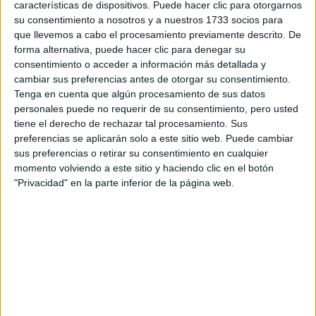
características de dispositivos. Puede hacer clic para otorgarnos
su consentimiento a nosotros y a nuestros 1733 socios para
Tu email:
*
que llevemos a cabo el procesamiento previamente descrito. De
forma alternativa, puede hacer clic para denegar su
consentimiento o acceder a información más detallada y
¿Qué quieres preguntar?
*
cambiar sus preferencias antes de otorgar su consentimiento.
Tenga en cuenta que algún procesamiento de sus datos
personales puede no requerir de su consentimiento, pero usted
tiene el derecho de rechazar tal procesamiento. Sus
preferencias se aplicarán solo a este sitio web. Puede cambiar
sus preferencias o retirar su consentimiento en cualquier
Escribe aquí las dudas o preguntas que te gustaría que te
momento volviendo a este sitio y haciendo clic en el botón
respondieran: plazos de preinscripción, precios, plazas
"Privacidad" en la parte inferior de la página web.
disponibles…:
Acepto los
términos y condiciones
y la
política de
privacidad
:
*