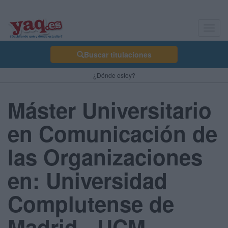
Toggl
navig
Buscar titulaciones
¿Dónde estoy?
Máster Universitario
en Comunicación de
las Organizaciones
en: Universidad
Complutense de
Madrid - UCM