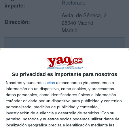
Rectorado
imparte:
Avda. de Séneca, 2
Dirección:
28040 Madrid
Madrid
Recibir más
información
Su privacidad es importante para nosotros
Rellena este formulario con tus datos y un texto con las
Nosotros y nuestros
socios
almacenamos y/o accedemos a
preguntas que quieres hacer. Al pulsar el botón de enviar,
información en un dispositivo, como cookies, y procesamos
los datos y la pregunta que has introducido se enviarán
datos personales, como identificadores únicos e información
por correo electrónico al centro educativo para que te
respondan ellos directamente.
estándar enviada por un dispositivo para publicidad y contenido
personalizado, medición de publicidad y contenido,
Tu nombre:
*
investigación de audiencia y desarrollo de servicios.
Con su
permiso, nosotros y nuestros socios podemos utilizar datos de
Tus apellidos:
*
localización geográfica precisa e identificación mediante las