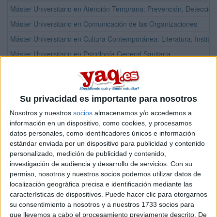
Máster Universitario en Atención Temprana: Prevención, Detección e
Máster Universitario en Comunicación de las Organizaciones
Máster Universitario en Cultura Contemporánea: Literatura, Instituc
Máster Universitario en Psicología General Sanitaria
Máster Universitario en Teatro y Artes Escénicas
¡Síguenos en Facebook!
Su privacidad es importante para nosotros
Nosotros y nuestros
socios
almacenamos y/o accedemos a
información en un dispositivo, como cookies, y procesamos
datos personales, como identificadores únicos e información
estándar enviada por un dispositivo para publicidad y contenido
personalizado, medición de publicidad y contenido,
investigación de audiencia y desarrollo de servicios.
Con su
permiso, nosotros y nuestros socios podemos utilizar datos de
localización geográfica precisa e identificación mediante las
características de dispositivos. Puede hacer clic para otorgarnos
su consentimiento a nosotros y a nuestros 1733 socios para
que llevemos a cabo el procesamiento previamente descrito. De