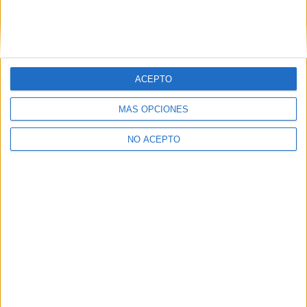
ACEPTO
Leaflet
|
©
OpenStreetMap
MÁS OPCIONES
NO ACEPTO
Quiénes somos
|
Contactar
|
Anúnciate
Aviso legal
|
Politica de privacidad
|
Condiciones generales
|
Política
de cookies
© 2003-2026
Compás Mediterráneo S.L.
- Diego de León 47 - 28006
Madrid [ESPAÑA] - Tel. +34 91 593 2767