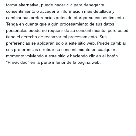
forma alternativa, puede hacer clic para denegar su
consentimiento o acceder a información más detallada y
cambiar sus preferencias antes de otorgar su consentimiento.
Tenga en cuenta que algún procesamiento de sus datos
personales puede no requerir de su consentimiento, pero usted
Contactar
tiene el derecho de rechazar tal procesamiento. Sus
preferencias se aplicarán solo a este sitio web. Puede cambiar
Avda. de Séneca, 2
sus preferencias o retirar su consentimiento en cualquier
28040
Madrid
Madrid
momento volviendo a este sitio y haciendo clic en el botón
"Privacidad" en la parte inferior de la página web.
Tel:
914 520 400
Mapa
+
−