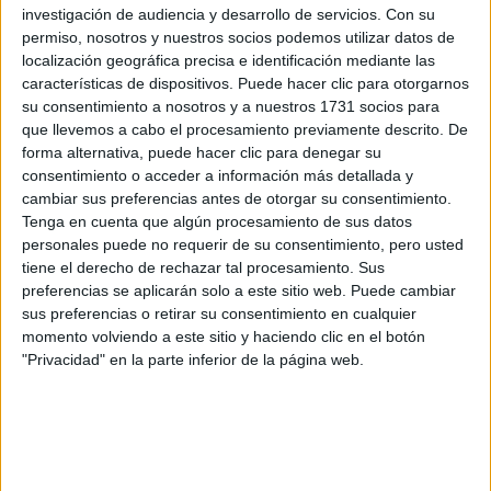
información
investigación de audiencia y desarrollo de servicios.
Con su
permiso, nosotros y nuestros socios podemos utilizar datos de
Rellena este formulario con tus datos y un texto con las
localización geográfica precisa e identificación mediante las
preguntas que quieres hacer. Al pulsar el botón de enviar,
características de dispositivos. Puede hacer clic para otorgarnos
los datos y la pregunta que has introducido se enviarán
su consentimiento a nosotros y a nuestros 1731 socios para
por correo electrónico al centro educativo para que te
que llevemos a cabo el procesamiento previamente descrito. De
respondan ellos directamente.
forma alternativa, puede hacer clic para denegar su
consentimiento o acceder a información más detallada y
Tu nombre:
*
cambiar sus preferencias antes de otorgar su consentimiento.
Tenga en cuenta que algún procesamiento de sus datos
Tus apellidos:
*
personales puede no requerir de su consentimiento, pero usted
tiene el derecho de rechazar tal procesamiento. Sus
preferencias se aplicarán solo a este sitio web. Puede cambiar
Tu email:
*
sus preferencias o retirar su consentimiento en cualquier
momento volviendo a este sitio y haciendo clic en el botón
¿Qué quieres preguntar?
*
"Privacidad" en la parte inferior de la página web.