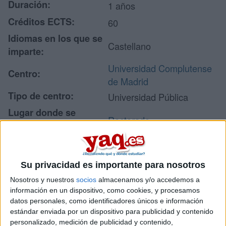
Duración:
1 años
Créditos ECTS:
60
Idiomas en los que se
Castellano
imparte:
Universidad Complutense
Centro:
de Madrid
Tipo de centro:
Universidad Pública
Lugar donde se
Rectorado
imparte:
Avda. de Séneca, 2
Dirección:
28040 Madrid
Su privacidad es importante para nosotros
Madrid
Nosotros y nuestros
socios
almacenamos y/o accedemos a
información en un dispositivo, como cookies, y procesamos
datos personales, como identificadores únicos e información
Recibir más
estándar enviada por un dispositivo para publicidad y contenido
personalizado, medición de publicidad y contenido,