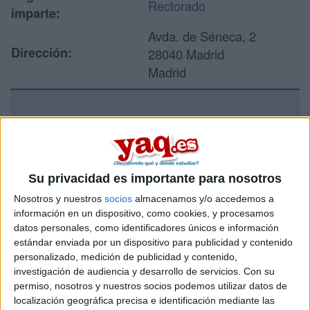
Rectorado
imparte:
Avda. de Séneca, 2
Dirección:
28040 Madrid
Madrid
Recibir más
información
Su privacidad es importante para nosotros
Rellena este formulario con tus datos y un texto con las
Nosotros y nuestros
socios
almacenamos y/o accedemos a
preguntas que quieres hacer. Al pulsar el botón de enviar,
información en un dispositivo, como cookies, y procesamos
los datos y la pregunta que has introducido se enviarán
datos personales, como identificadores únicos e información
por correo electrónico al centro educativo para que te
respondan ellos directamente.
estándar enviada por un dispositivo para publicidad y contenido
personalizado, medición de publicidad y contenido,
Tu nombre:
*
investigación de audiencia y desarrollo de servicios.
Con su
permiso, nosotros y nuestros socios podemos utilizar datos de
Tus apellidos:
*
localización geográfica precisa e identificación mediante las