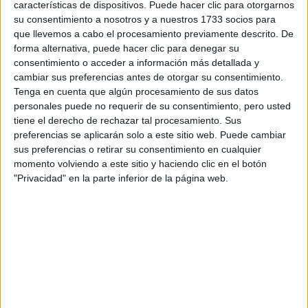
características de dispositivos. Puede hacer clic para otorgarnos
su consentimiento a nosotros y a nuestros 1733 socios para
Tu email:
*
que llevemos a cabo el procesamiento previamente descrito. De
forma alternativa, puede hacer clic para denegar su
consentimiento o acceder a información más detallada y
¿Qué quieres preguntar?
*
cambiar sus preferencias antes de otorgar su consentimiento.
Tenga en cuenta que algún procesamiento de sus datos
personales puede no requerir de su consentimiento, pero usted
tiene el derecho de rechazar tal procesamiento. Sus
preferencias se aplicarán solo a este sitio web. Puede cambiar
sus preferencias o retirar su consentimiento en cualquier
Escribe aquí las dudas o preguntas que te gustaría que te
momento volviendo a este sitio y haciendo clic en el botón
respondieran: plazos de preinscripción, precios, plazas
"Privacidad" en la parte inferior de la página web.
disponibles…:
Acepto los
términos y condiciones
y la
política de
privacidad
:
*