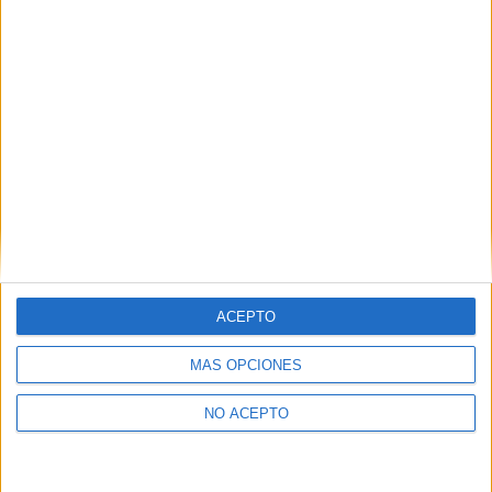
Comunicación Corporativa, Protocolo y
Eventos
UOC (UNIVERSITAT OBERTA DE CATALUNYA)
(Universidad
Privada)
Tipo:
Máster
Pídeles información ¡GRATIS!
Máster Universitario en
Online |
Barcelona
Estrategia y Creatividad en Publicidad
UOC (UNIVERSITAT OBERTA DE CATALUNYA)
(Universidad
Privada)
ACEPTO
Tipo:
Máster
Pídeles información ¡GRATIS!
MÁS OPCIONES
NO ACEPTO
Máster Universitario en
Online |
Barcelona
Estrategias y Contenidos de Entretenimiento
UOC (UNIVERSITAT OBERTA DE CATALUNYA)
(Universidad