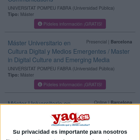
UNIVERSITAT POMPEU FABRA
(Universidad Pública)
Tipo:
Máster
Pídeles información ¡GRATIS!
Máster Universitario en
Presencial |
Barcelona
Cultura Digital y Medios Emergentes / Master
in Digital Culture and Emerging Media
UNIVERSITAT POMPEU FABRA
(Universidad Pública)
Tipo:
Máster
Pídeles información ¡GRATIS!
Máster Universitario en
Online |
Barcelona
Dirección de Comunicación y Estrategia en
Relaciones Públicas
ESCOLA SUPERIOR DE RELACIONS PúBLIQUES (CENTRO
Su privacidad es importante para nosotros
ADSCRITO A LA UB)
(Centro Adscrito Privado)