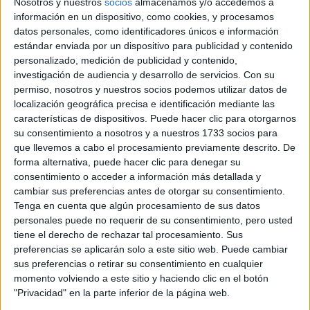
Nosotros y nuestros
socios
almacenamos y/o accedemos a
Tipo:
Máster
información en un dispositivo, como cookies, y procesamos
Pídeles información ¡GRATIS!
datos personales, como identificadores únicos e información
estándar enviada por un dispositivo para publicidad y contenido
personalizado, medición de publicidad y contenido,
Máster Universitario en
Presencial |
Barcelona
investigación de audiencia y desarrollo de servicios.
Con su
Estrategia y Creatividad Publicitarias
permiso, nosotros y nuestros socios podemos utilizar datos de
localización geográfica precisa e identificación mediante las
UNIVERSITAT RAMON LLULL
(Universidad Privada)
Tipo:
Máster
características de dispositivos. Puede hacer clic para otorgarnos
su consentimiento a nosotros y a nuestros 1733 socios para
Pídeles información ¡GRATIS!
que llevemos a cabo el procesamiento previamente descrito. De
forma alternativa, puede hacer clic para denegar su
consentimiento o acceder a información más detallada y
Máster Universitario en
Presencial |
Barcelona
cambiar sus preferencias antes de otorgar su consentimiento.
Estudios del Discurso: Comunicación,
Tenga en cuenta que algún procesamiento de sus datos
Sociedad y Aprendizaje
personales puede no requerir de su consentimiento, pero usted
tiene el derecho de rechazar tal procesamiento. Sus
UNIVERSITAT POMPEU FABRA
(Universidad Pública)
preferencias se aplicarán solo a este sitio web. Puede cambiar
Tipo:
Máster
sus preferencias o retirar su consentimiento en cualquier
Pídeles información ¡GRATIS!
momento volviendo a este sitio y haciendo clic en el botón
"Privacidad" en la parte inferior de la página web.