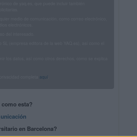
trónico de yaq.es, que puede incluir también
icitarias.
ualquier medio de comunicación, como correo electrónico,
ios electrónicos.
o del interesado.
SL (empresa editora de la web YAQ.es), así como el
rimir los datos, así como otros derechos, como se explica
 privacidad completa
aquí
.
s como esta?
unicación
sitario en Barcelona?