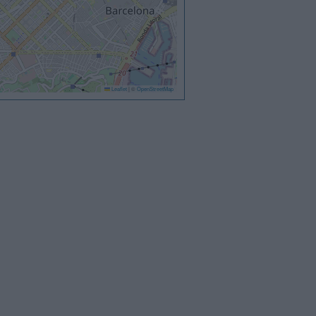
Leaflet
|
©
OpenStreetMap