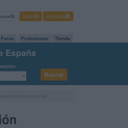
Buscar
Entrar
Regístrate
Foros
Profesiones
Tienda
de España
mación:
versitat de Barcelona - UB
ión