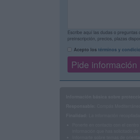
Escribe aquí las dudas o preguntas 
preinscripción, precios, plazas disp
Acepto los
términos y condici
Información básica sobre protecci
Responsable:
Compás Mediterráneo 
Finalidad:
La información recopilada 
Ponerte en contacto con el centro
información que has solicitado de 
Informarte sobre temas de orienta