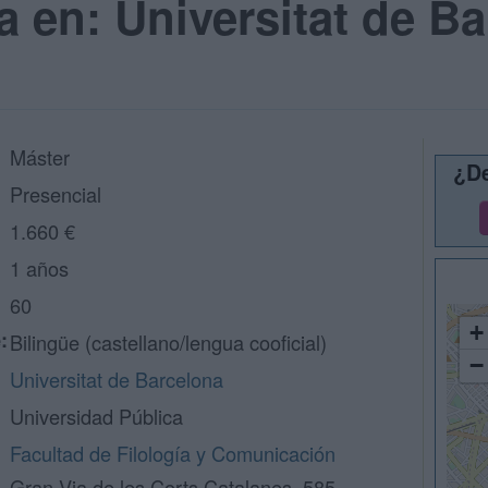
a en: Universitat de B
Máster
¿De
Presencial
1.660 €
1 años
60
+
:
Bilingüe (castellano/lengua cooficial)
−
Universitat de Barcelona
Universidad Pública
Facultad de Filología y Comunicación
Gran Via de les Corts Catalanes, 585