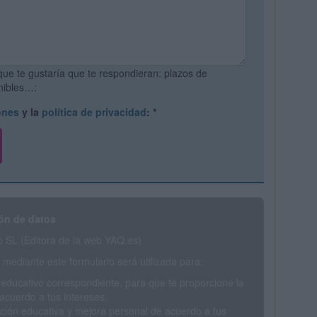
que te gustaría que te respondieran: plazos de
onibles…:
ones
y la
política de privacidad
:
*
ón de datos
SL (Editora de la web YAQ.es)
mediante este formulario será utilizada para:
 educativo correspondiente, para que te proporcione la
acuerdo a tus intereses.
ción educativa y mejora personal de acuerdo a tus