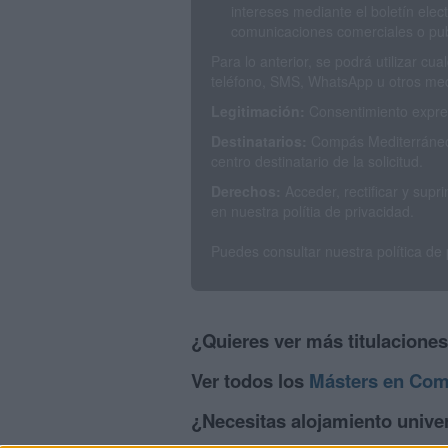
intereses mediante el boletín elec
comunicaciones comerciales o publ
Para lo anterior, se podrá utilizar c
teléfono, SMS, WhatsApp u otros med
Legitimación:
Consentimiento expres
Destinatarios:
Compás Mediterráneo 
centro destinatario de la solicitud.
Derechos:
Acceder, rectificar y sup
en nuestra polítia de privacidad.
Puedes consultar nuestra política de
¿Quieres ver más titulacione
Ver todos los
Másters en Com
¿Necesitas alojamiento univer