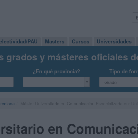
electividad/PAU
Masters
Cursos
Universidades
s grados y másteres oficiales 
¿En qué provincia?
Tipo de for
rcelona
Máster Universitario en Comunicación Especializada en: Uni
rsitario en Comunicac