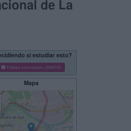
acional de La
cidiendo si estudiar esto?
Pídeles información ¡GRATIS!
Mapa