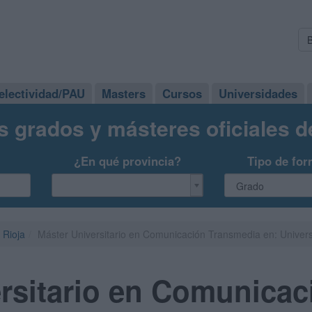
electividad/PAU
Masters
Cursos
Universidades
s grados y másteres oficiales 
¿En qué provincia?
Tipo de for
 Rioja
Máster Universitario en Comunicación Transmedia en: Univers
rsitario en Comunicac