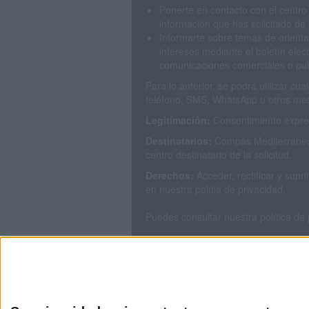
Ponerte en contacto con el centro
información que has solicitado de 
Informarte sobre temas de orienta
intereses mediante el boletín elec
comunicaciones comerciales o publ
Para lo anterior, se podrá utilizar c
teléfono, SMS, WhatsApp u otros med
Legitimación:
Consentimiento expres
Destinatarios:
Compás Mediterráneo 
centro destinatario de la solicitud.
Derechos:
Acceder, rectificar y sup
en nuestra polítia de privacidad.
Puedes consultar nuestra política de