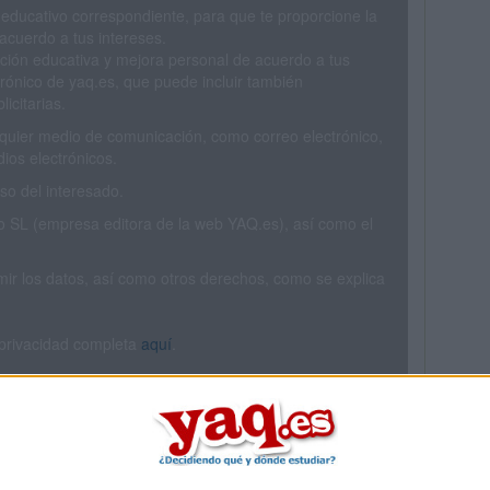
 educativo correspondiente, para que te proporcione la
acuerdo a tus intereses.
ción educativa y mejora personal de acuerdo a tus
trónico de yaq.es, que puede incluir también
icitarias.
ualquier medio de comunicación, como correo electrónico,
ios electrónicos.
o del interesado.
SL (empresa editora de la web YAQ.es), así como el
rimir los datos, así como otros derechos, como se explica
 privacidad completa
aquí
.