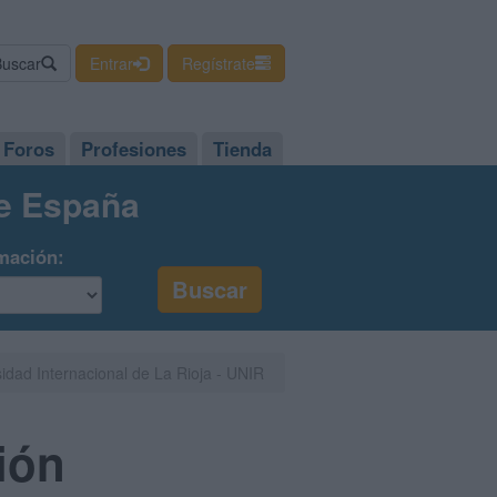
Buscar
Entrar
Regístrate
Foros
Profesiones
Tienda
de España
mación:
idad Internacional de La Rioja - UNIR
ión