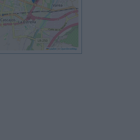
Leaflet
|
©
OpenStreetMap