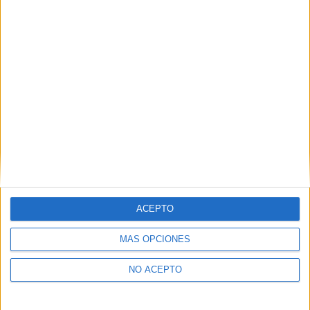
privacidad.
Puedes consultar nuestra política de privacidad completa
aquí
.
¿Quieres ver más titulaciones como esta?
Ver todos los
Másters en Ingeniería Química
Ver todos los
Másters en Química
¿Necesitas alojamiento universitario en
Barcelona?
ACEPTO
>> Residencias de estudiantes y colegios mayores en Barcelona
MÁS OPCIONES
¿Decidiendo si estudiar esto?
NO ACEPTO
Pídeles información ¡GRATIS!