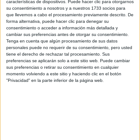
características de dispositivos. Puede hacer clic para otorgarnos
su consentimiento a nosotros y a nuestros 1733 socios para
¿Qué quieres preguntar?
*
que llevemos a cabo el procesamiento previamente descrito. De
forma alternativa, puede hacer clic para denegar su
consentimiento o acceder a información más detallada y
cambiar sus preferencias antes de otorgar su consentimiento.
Tenga en cuenta que algún procesamiento de sus datos
personales puede no requerir de su consentimiento, pero usted
Escribe aquí las dudas o preguntas que te gustaría que te
tiene el derecho de rechazar tal procesamiento. Sus
respondieran: plazos de preinscripción, precios, plazas
preferencias se aplicarán solo a este sitio web. Puede cambiar
disponibles…:
sus preferencias o retirar su consentimiento en cualquier
momento volviendo a este sitio y haciendo clic en el botón
Acepto los
términos y condiciones
y la
política de
"Privacidad" en la parte inferior de la página web.
privacidad
:
*
Información básica sobre protección de datos
Responsable:
Compás Mediterráneo SL (Editora de la