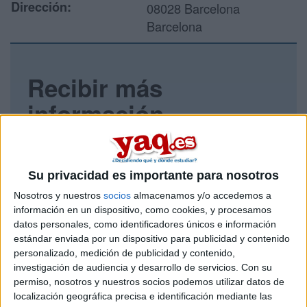
Dirección:
08028 Barcelona
Barcelona
Recibir más
información
Rellena este formulario con tus datos y un texto con las
preguntas que quieres hacer. Al pulsar el botón de enviar,
los datos y la pregunta que has introducido se enviarán
Su privacidad es importante para nosotros
por correo electrónico al centro educativo para que te
respondan ellos directamente.
Nosotros y nuestros
socios
almacenamos y/o accedemos a
información en un dispositivo, como cookies, y procesamos
Tu nombre:
*
datos personales, como identificadores únicos e información
estándar enviada por un dispositivo para publicidad y contenido
Tus apellidos:
*
personalizado, medición de publicidad y contenido,
investigación de audiencia y desarrollo de servicios.
Con su
permiso, nosotros y nuestros socios podemos utilizar datos de
Tu email:
*
localización geográfica precisa e identificación mediante las