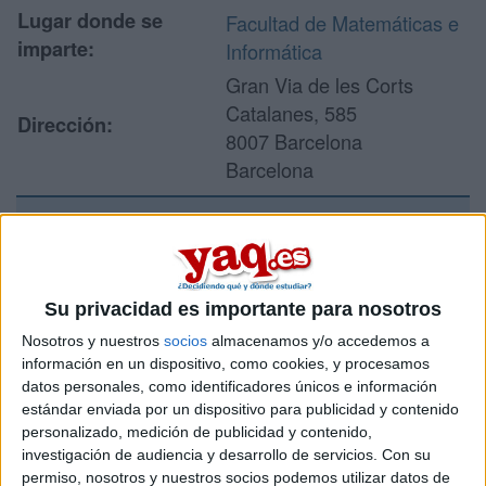
Lugar donde se
Facultad de Matemáticas e
imparte:
Informática
Gran Via de les Corts
Catalanes, 585
Dirección:
8007 Barcelona
Barcelona
Recibir más
información
Su privacidad es importante para nosotros
Nosotros y nuestros
socios
almacenamos y/o accedemos a
Rellena este formulario con tus datos y un texto con las
información en un dispositivo, como cookies, y procesamos
preguntas que quieres hacer. Al pulsar el botón de enviar,
datos personales, como identificadores únicos e información
los datos y la pregunta que has introducido se enviarán
estándar enviada por un dispositivo para publicidad y contenido
por correo electrónico al centro educativo para que te
personalizado, medición de publicidad y contenido,
respondan ellos directamente.
investigación de audiencia y desarrollo de servicios.
Con su
Tu nombre:
*
permiso, nosotros y nuestros socios podemos utilizar datos de