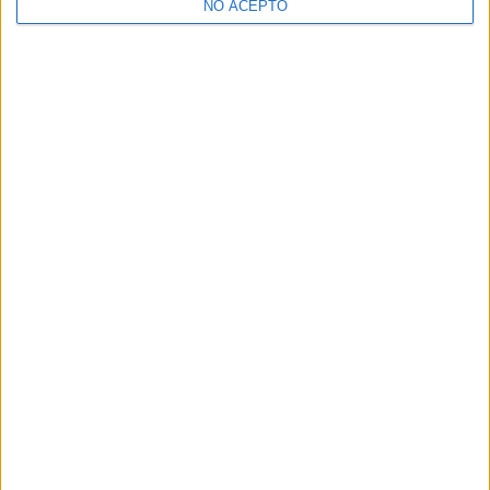
NO ACEPTO
¿Decidiendo si estudiar esto?
Pídeles información ¡GRATIS!
Mapa
+
−
Leaflet
|
©
OpenStreetMap