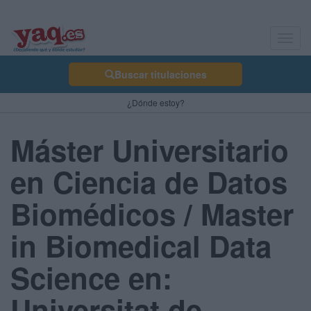
Toggl
navig
Buscar titulaciones
¿Dónde estoy?
Máster Universitario
en Ciencia de Datos
Biomédicos / Master
in Biomedical Data
Science en:
Universitat de