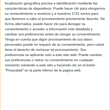
localización geográfica precisa e identificación mediante las
características de dispositivos. Puede hacer clic para otorgarnos
Tus apellidos:
*
su consentimiento a nosotros y a nuestros 1731 socios para
que llevemos a cabo el procesamiento previamente descrito. De
Tu email:
*
forma alternativa, puede hacer clic para denegar su
consentimiento o acceder a información más detallada y
cambiar sus preferencias antes de otorgar su consentimiento.
¿Qué quieres preguntar?
*
Tenga en cuenta que algún procesamiento de sus datos
personales puede no requerir de su consentimiento, pero usted
tiene el derecho de rechazar tal procesamiento. Sus
preferencias se aplicarán solo a este sitio web. Puede cambiar
sus preferencias o retirar su consentimiento en cualquier
momento volviendo a este sitio y haciendo clic en el botón
Escribe aquí las dudas o preguntas que te gustaría que te
"Privacidad" en la parte inferior de la página web.
respondieran: plazos de preinscripción, precios, plazas
disponibles…:
Acepto los
términos y condiciones
y la
política de
privacidad
:
*