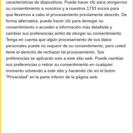
características de dispositivos. Puede hacer clic para otorgarnos
Tu email:
*
su consentimiento a nosotros y a nuestros 1733 socios para
que llevemos a cabo el procesamiento previamente descrito. De
forma alternativa, puede hacer clic para denegar su
¿Qué quieres preguntar?
*
consentimiento o acceder a información más detallada y
cambiar sus preferencias antes de otorgar su consentimiento.
Tenga en cuenta que algún procesamiento de sus datos
personales puede no requerir de su consentimiento, pero usted
tiene el derecho de rechazar tal procesamiento. Sus
preferencias se aplicarán solo a este sitio web. Puede cambiar
Escribe aquí las dudas o preguntas que te gustaría que te
sus preferencias o retirar su consentimiento en cualquier
respondieran: plazos de preinscripción, precios, plazas
momento volviendo a este sitio y haciendo clic en el botón
disponibles…:
"Privacidad" en la parte inferior de la página web.
Acepto los
términos y condiciones
y la
política de
privacidad
:
*