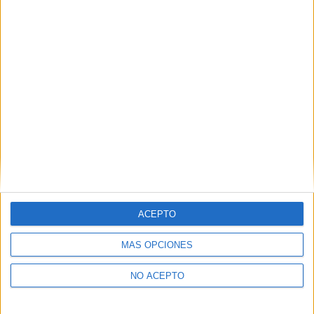
Derechos:
Acceder, rectificar y suprimir los datos, así
como otros derechos, como se explica en nuestra polítia de
privacidad.
Puedes consultar nuestra política de privacidad completa
aquí
.
¿Quieres ver más titulaciones como esta?
Ver todos los
Másters en Urbanismo
¿Necesitas alojamiento universitario en
Barcelona?
ACEPTO
>> Residencias de estudiantes y colegios mayores en Barcelona
MÁS OPCIONES
¿Decidiendo si estudiar esto?
NO ACEPTO
Pídeles información ¡GRATIS!