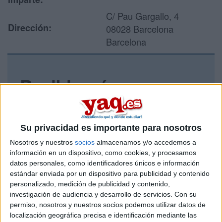
C/ Pau Gargallo, 4
Dirección:
08028 Barcelona
Barcelona
Recibir más
información
Rellena este formulario con tus datos y un texto con las
Su privacidad es importante para nosotros
preguntas que quieres hacer. Al pulsar el botón de enviar,
Nosotros y nuestros
socios
almacenamos y/o accedemos a
los datos y la pregunta que has introducido se enviarán
información en un dispositivo, como cookies, y procesamos
por correo electrónico al centro educativo para que te
datos personales, como identificadores únicos e información
respondan ellos directamente.
estándar enviada por un dispositivo para publicidad y contenido
Tu nombre:
*
personalizado, medición de publicidad y contenido,
investigación de audiencia y desarrollo de servicios.
Con su
permiso, nosotros y nuestros socios podemos utilizar datos de
Tus apellidos:
*
localización geográfica precisa e identificación mediante las