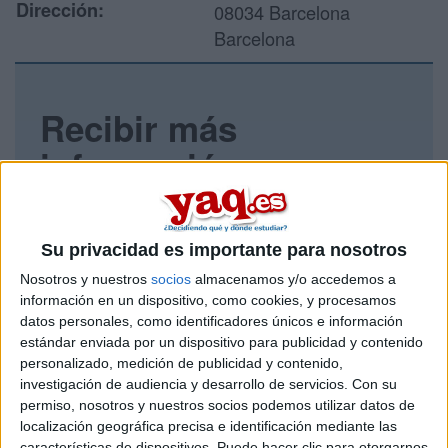
Dirección:
08034 Barcelona
Barcelona
Recibir más
información
Rellena este formulario con tus datos y un texto con las
preguntas que quieres hacer. Al pulsar el botón de enviar,
los datos y la pregunta que has introducido se enviarán
Su privacidad es importante para nosotros
por correo electrónico al centro educativo para que te
Nosotros y nuestros
socios
almacenamos y/o accedemos a
respondan ellos directamente.
información en un dispositivo, como cookies, y procesamos
Tu nombre:
*
datos personales, como identificadores únicos e información
estándar enviada por un dispositivo para publicidad y contenido
personalizado, medición de publicidad y contenido,
Tus apellidos:
*
investigación de audiencia y desarrollo de servicios.
Con su
permiso, nosotros y nuestros socios podemos utilizar datos de
Tu email:
*
localización geográfica precisa e identificación mediante las
características de dispositivos. Puede hacer clic para otorgarnos