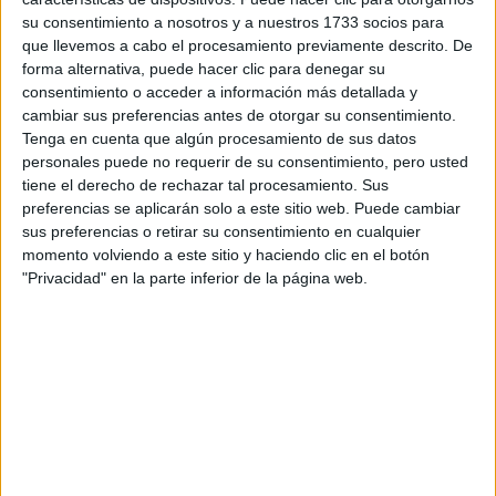
su consentimiento a nosotros y a nuestros 1733 socios para
¿Qué quieres preguntar?
*
que llevemos a cabo el procesamiento previamente descrito. De
forma alternativa, puede hacer clic para denegar su
consentimiento o acceder a información más detallada y
cambiar sus preferencias antes de otorgar su consentimiento.
Tenga en cuenta que algún procesamiento de sus datos
personales puede no requerir de su consentimiento, pero usted
Escribe aquí las dudas o preguntas que te gustaría que te
tiene el derecho de rechazar tal procesamiento. Sus
respondieran: plazos de preinscripción, precios, plazas
preferencias se aplicarán solo a este sitio web. Puede cambiar
disponibles…:
sus preferencias o retirar su consentimiento en cualquier
momento volviendo a este sitio y haciendo clic en el botón
Acepto los
términos y condiciones
y la
política de
"Privacidad" en la parte inferior de la página web.
privacidad
:
*
Información básica sobre protección de datos
Responsable:
Compás Mediterráneo SL (Editora de la