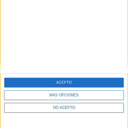
privacidad.
Puedes consultar nuestra política de privacidad completa
aquí
.
¿Quieres ver más titulaciones como esta?
Ver todos los
Másters en Ciencias Políticas y de
la Administración Pública
¿Necesitas alojamiento universitario en
Barcelona?
ACEPTO
>> Residencias de estudiantes y colegios mayores en Barcelona
MÁS OPCIONES
¿Decidiendo si estudiar esto?
NO ACEPTO
Pídeles información ¡GRATIS!
Mapa