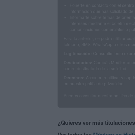
Ponerte en contacto con el centro
información que has solicitado de 
Informarte sobre temas de orienta
intereses mediante el boletín elec
comunicaciones comerciales o publ
Para lo anterior, se podrá utilizar c
teléfono, SMS, WhatsApp u otros med
Legitimación:
Consentimiento expres
Destinatarios:
Compás Mediterráneo 
centro destinatario de la solicitud.
Derechos:
Acceder, rectificar y sup
en nuestra polítia de privacidad.
Puedes consultar nuestra política de
¿Quieres ver más titulacione
Ver todos los
Másters en Hist