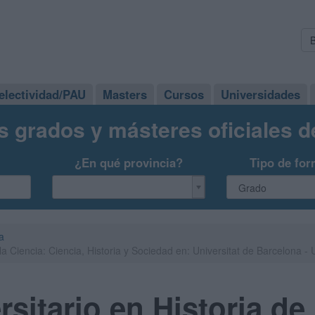
electividad/PAU
Masters
Cursos
Universidades
s grados y másteres oficiales 
¿En qué provincia?
Tipo de for
a
 la Ciencia: Ciencia, Historia y Sociedad en: Universitat de Barcelona -
sitario en Historia de 