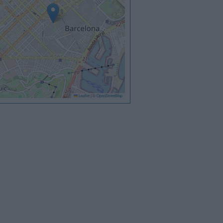
Leaflet
|
©
OpenStreetMap