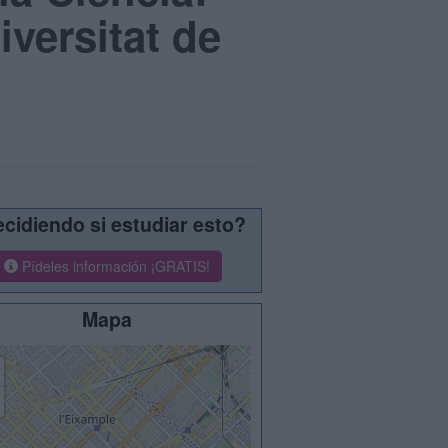
iversitat de
cidiendo si estudiar esto?
Pídeles información ¡GRATIS!
Mapa