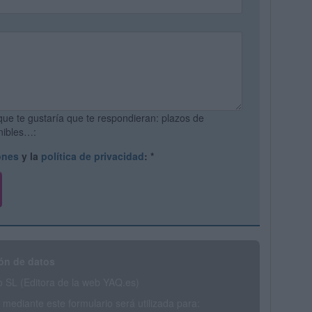
que te gustaría que te respondieran: plazos de
onibles…:
ones
y la
política de privacidad
:
*
ón de datos
SL (Editora de la web YAQ.es)
mediante este formulario será utilizada para: