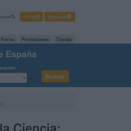
Buscar
Entrar
Regístrate
Foros
Profesiones
Tienda
de España
mación:
 UB
la Ciencia: