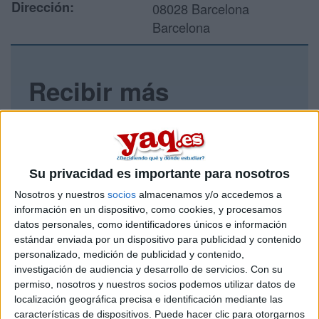
Dirección:
08028 Barcelona
Barcelona
Recibir más
información
Rellena este formulario con tus datos y un texto con las
preguntas que quieres hacer. Al pulsar el botón de enviar,
Su privacidad es importante para nosotros
los datos y la pregunta que has introducido se enviarán
por correo electrónico al centro educativo para que te
Nosotros y nuestros
socios
almacenamos y/o accedemos a
respondan ellos directamente.
información en un dispositivo, como cookies, y procesamos
Tu nombre:
*
datos personales, como identificadores únicos e información
estándar enviada por un dispositivo para publicidad y contenido
personalizado, medición de publicidad y contenido,
Tus apellidos:
*
investigación de audiencia y desarrollo de servicios.
Con su
permiso, nosotros y nuestros socios podemos utilizar datos de
localización geográfica precisa e identificación mediante las
Tu email:
*
características de dispositivos. Puede hacer clic para otorgarnos