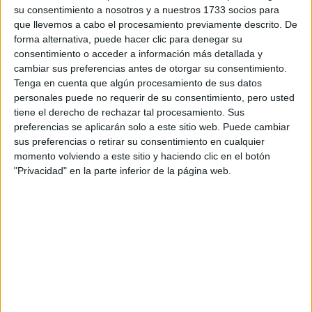
su consentimiento a nosotros y a nuestros 1733 socios para
¿Qué quieres preguntar?
*
que llevemos a cabo el procesamiento previamente descrito. De
forma alternativa, puede hacer clic para denegar su
consentimiento o acceder a información más detallada y
cambiar sus preferencias antes de otorgar su consentimiento.
Tenga en cuenta que algún procesamiento de sus datos
personales puede no requerir de su consentimiento, pero usted
tiene el derecho de rechazar tal procesamiento. Sus
Escribe aquí las dudas o preguntas que te gustaría que te
preferencias se aplicarán solo a este sitio web. Puede cambiar
respondieran: plazos de preinscripción, precios, plazas
sus preferencias o retirar su consentimiento en cualquier
disponibles…:
momento volviendo a este sitio y haciendo clic en el botón
Acepto los
términos y condiciones
y la
política de
"Privacidad" en la parte inferior de la página web.
privacidad
:
*
Información básica sobre protección de datos
Responsable:
Compás Mediterráneo SL (Editora de la