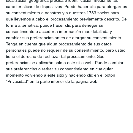
localización geográfica precisa e identificación mediante las
características de dispositivos. Puede hacer clic para otorgarnos
su consentimiento a nosotros y a nuestros 1733 socios para
Tu email:
*
que llevemos a cabo el procesamiento previamente descrito. De
forma alternativa, puede hacer clic para denegar su
¿Qué quieres preguntar?
*
consentimiento o acceder a información más detallada y
cambiar sus preferencias antes de otorgar su consentimiento.
Tenga en cuenta que algún procesamiento de sus datos
personales puede no requerir de su consentimiento, pero usted
tiene el derecho de rechazar tal procesamiento. Sus
preferencias se aplicarán solo a este sitio web. Puede cambiar
sus preferencias o retirar su consentimiento en cualquier
Escribe aquí las dudas o preguntas que te gustaría que te
momento volviendo a este sitio y haciendo clic en el botón
respondieran: plazos de preinscripción, precios, plazas
"Privacidad" en la parte inferior de la página web.
disponibles…:
Acepto los
términos y condiciones
y la
política de
privacidad
:
*