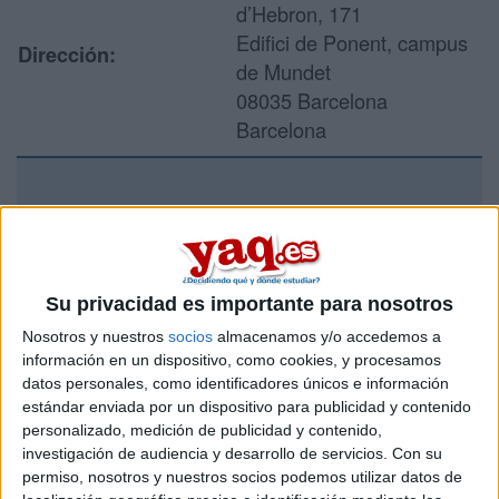
d’Hebron, 171
Edifici de Ponent, campus
Dirección:
de Mundet
08035 Barcelona
Barcelona
Recibir más
información
Su privacidad es importante para nosotros
Rellena este formulario con tus datos y un texto con las
preguntas que quieres hacer. Al pulsar el botón de enviar,
Nosotros y nuestros
socios
almacenamos y/o accedemos a
los datos y la pregunta que has introducido se enviarán
información en un dispositivo, como cookies, y procesamos
por correo electrónico al centro educativo para que te
datos personales, como identificadores únicos e información
respondan ellos directamente.
estándar enviada por un dispositivo para publicidad y contenido
personalizado, medición de publicidad y contenido,
Tu nombre:
*
investigación de audiencia y desarrollo de servicios.
Con su
permiso, nosotros y nuestros socios podemos utilizar datos de
Tus apellidos:
*