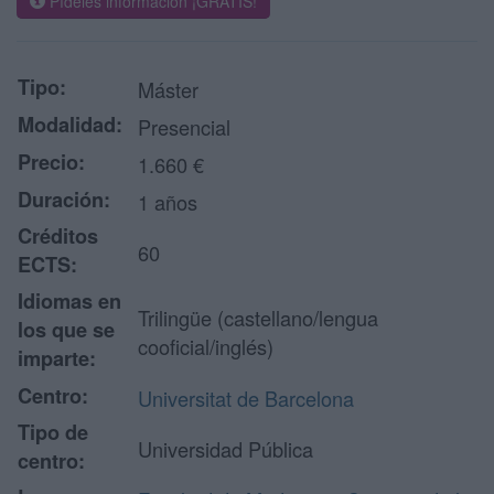
Pídeles información ¡GRATIS!
Tipo:
Máster
Modalidad:
Presencial
Precio:
1.660 €
Duración:
1 años
Créditos
60
ECTS:
Idiomas en
Trilingüe (castellano/lengua
los que se
cooficial/inglés)
imparte:
Centro:
Universitat de Barcelona
Tipo de
Universidad Pública
centro: