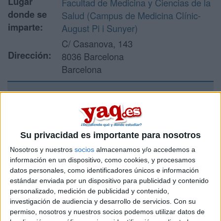
Lugar
Facultad de Medicina y Ciencias de la
donde se
Salud (Campus de Medicina Clínic-
imparte:
August Pi i Sunyer)
C/ Casanova, 143
Dirección:
8036 Barcelona
Barcelona
Recibir más
información
Su privacidad es importante para nosotros
Nosotros y nuestros
socios
almacenamos y/o accedemos a
Rellena este formulario con tus datos y un texto con las
información en un dispositivo, como cookies, y procesamos
preguntas que quieres hacer. Al pulsar el botón de enviar,
los datos y la pregunta que has introducido se enviarán
datos personales, como identificadores únicos e información
por correo electrónico al centro educativo para que te
estándar enviada por un dispositivo para publicidad y contenido
respondan ellos directamente.
personalizado, medición de publicidad y contenido,
investigación de audiencia y desarrollo de servicios.
Con su
Tu nombre:
*
permiso, nosotros y nuestros socios podemos utilizar datos de