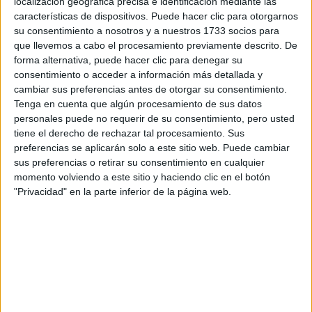
localización geográfica precisa e identificación mediante las
Tus apellidos:
*
características de dispositivos. Puede hacer clic para otorgarnos
su consentimiento a nosotros y a nuestros 1733 socios para
que llevemos a cabo el procesamiento previamente descrito. De
Tu email:
*
forma alternativa, puede hacer clic para denegar su
consentimiento o acceder a información más detallada y
cambiar sus preferencias antes de otorgar su consentimiento.
¿Qué quieres preguntar?
*
Tenga en cuenta que algún procesamiento de sus datos
personales puede no requerir de su consentimiento, pero usted
tiene el derecho de rechazar tal procesamiento. Sus
preferencias se aplicarán solo a este sitio web. Puede cambiar
sus preferencias o retirar su consentimiento en cualquier
momento volviendo a este sitio y haciendo clic en el botón
Escribe aquí las dudas o preguntas que te gustaría que te
"Privacidad" en la parte inferior de la página web.
respondieran: plazos de preinscripción, precios, plazas
disponibles…:
Acepto los
términos y condiciones
y la
política de
privacidad
:
*