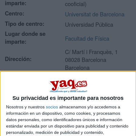
imparte:
cooficial)
Centro:
Universitat de Barcelona
Tipo de centro:
Universidad Pública
Lugar donde se
Facultad de Física
imparte:
C/ Martí i Franquès, 1
Dirección:
08028 Barcelona
Barcelona
Recibir más
Su privacidad es importante para nosotros
información
Nosotros y nuestros
socios
almacenamos y/o accedemos a
información en un dispositivo, como cookies, y procesamos
Rellena este formulario con tus datos y un texto con las
datos personales, como identificadores únicos e información
preguntas que quieres hacer. Al pulsar el botón de enviar,
estándar enviada por un dispositivo para publicidad y contenido
los datos y la pregunta que has introducido se enviarán
personalizado, medición de publicidad y contenido,