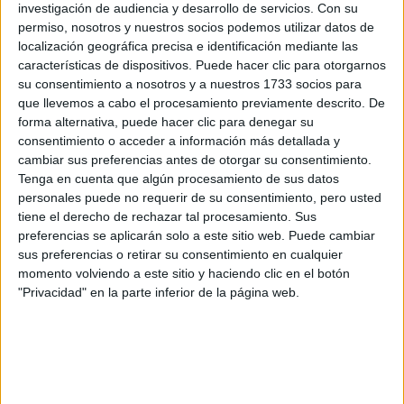
por correo electrónico al centro educativo para que te
investigación de audiencia y desarrollo de servicios.
Con su
respondan ellos directamente.
permiso, nosotros y nuestros socios podemos utilizar datos de
Tu nombre:
*
localización geográfica precisa e identificación mediante las
características de dispositivos. Puede hacer clic para otorgarnos
su consentimiento a nosotros y a nuestros 1733 socios para
Tus apellidos:
*
que llevemos a cabo el procesamiento previamente descrito. De
forma alternativa, puede hacer clic para denegar su
consentimiento o acceder a información más detallada y
Tu email:
*
cambiar sus preferencias antes de otorgar su consentimiento.
Tenga en cuenta que algún procesamiento de sus datos
¿Qué quieres preguntar?
*
personales puede no requerir de su consentimiento, pero usted
tiene el derecho de rechazar tal procesamiento. Sus
preferencias se aplicarán solo a este sitio web. Puede cambiar
sus preferencias o retirar su consentimiento en cualquier
momento volviendo a este sitio y haciendo clic en el botón
"Privacidad" en la parte inferior de la página web.
Escribe aquí las dudas o preguntas que te gustaría que te
respondieran: plazos de preinscripción, precios, plazas
disponibles…:
Acepto los
términos y condiciones
y la
política de
privacidad
:
*